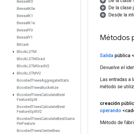
De la clase
Bessel
K0
De la clase 
Bessel
K0e
Desde la in
Bessel
K1
Bessel
K1e
Bessel
Y0
Métodos 
Bessel
Y1
Bitcast
Block
LSTM
Salida
pública 
Block
LSTMGrad
Block
LSTMGrad
V2
Devuelve el iden
Block
LSTMV2
Las entradas a 
Boosted
Trees
Aggregate
Stats
método se utiliz
Boosted
Trees
Bucketize
Boosted
Trees
Calculate
Best
Feature
Split
creación
públi
Boosted
Trees
Calculate
Best
operando
<cad
Feature
Split
V2
Boosted
Trees
Calculate
Best
Gains
Método de fábri
Per
Feature
Boosted
Trees
Center
Bias