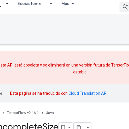
Ecosistema
Más
sta API está obsoleta y se eliminará en una versión futura de TensorF
estable.
Esta página se ha traducido con
Cloud Translation API
.
TensorFlow v2.16.1
Java
ncomplete
Size