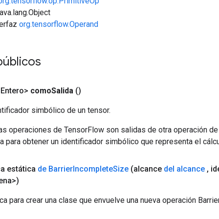
org.tensorflow.op.PrimitiveOp
java.lang.Object
terfaz
org.tensorflow.Operand
públicos
<Entero>
como
Salida
()
tificador simbólico de un tensor.
las operaciones de TensorFlow son salidas de otra operación de
a para obtener un identificador simbólico que representa el cálcu
ca estática
de Barrier
Incomplete
Size
(alcance
del alcance
,
id
ena>)
ca para crear una clase que envuelve una nueva operación Barri