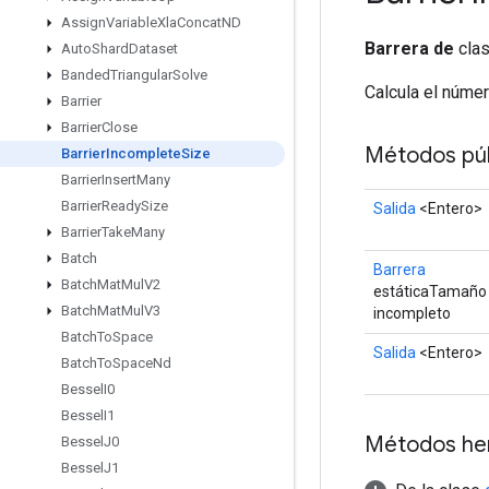
Assign
Variable
Xla
Concat
ND
Barrera de
clas
Auto
Shard
Dataset
Banded
Triangular
Solve
Calcula el núme
Barrier
Barrier
Close
Métodos púb
Barrier
Incomplete
Size
Barrier
Insert
Many
Barrier
Ready
Size
Salida
<Entero>
Barrier
Take
Many
Batch
Barrera
Batch
Mat
Mul
V2
estáticaTamaño
Batch
Mat
Mul
V3
incompleto
Batch
To
Space
Salida
<Entero>
Batch
To
Space
Nd
Bessel
I0
Bessel
I1
Métodos he
Bessel
J0
Bessel
J1