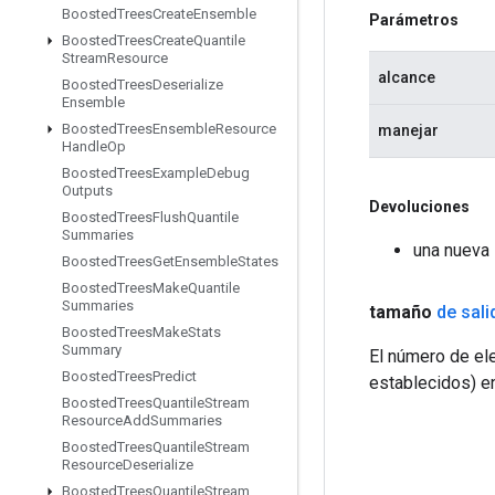
Boosted
Trees
Create
Ensemble
Parámetros
Boosted
Trees
Create
Quantile
Stream
Resource
alcance
Boosted
Trees
Deserialize
Ensemble
Boosted
Trees
Ensemble
Resource
manejar
Handle
Op
Boosted
Trees
Example
Debug
Outputs
Devoluciones
Boosted
Trees
Flush
Quantile
Summaries
una nueva 
Boosted
Trees
Get
Ensemble
States
Boosted
Trees
Make
Quantile
Summaries
tamaño
de sali
Boosted
Trees
Make
Stats
Summary
El número de el
Boosted
Trees
Predict
establecidos) en
Boosted
Trees
Quantile
Stream
Resource
Add
Summaries
Boosted
Trees
Quantile
Stream
Resource
Deserialize
Boosted
Trees
Quantile
Stream