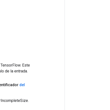
 TensorFlow. Este
lo de la entrada.
entificador
del
erIncompleteSize.