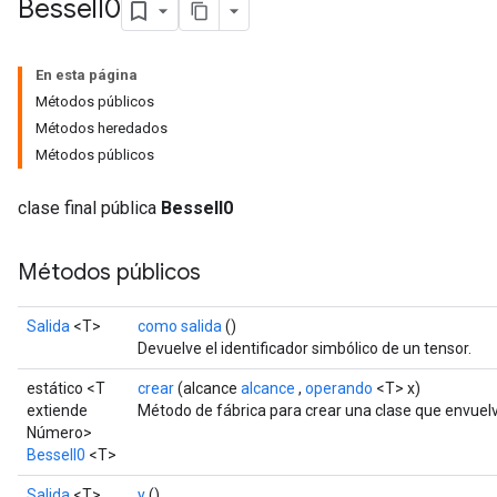
Bessel
I0
En esta página
Métodos públicos
Métodos heredados
Métodos públicos
clase final pública
BesselI0
Métodos públicos
Salida
<T>
como salida
()
Devuelve el identificador simbólico de un tensor.
estático <T
crear
(alcance
alcance
,
operando
<T> x)
extiende
Método de fábrica para crear una clase que envuel
Número>
t
BesselI0
<T>
Salida
<T>
y
()