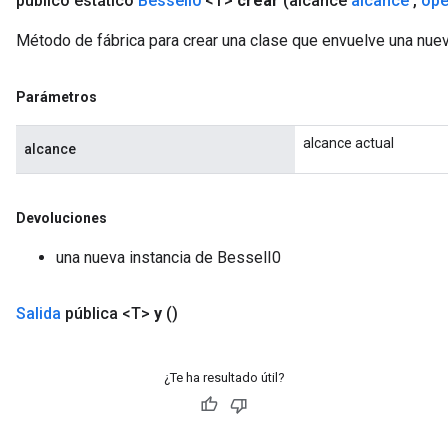
público estático
Bessel
I0
<T>
crear
(alcance
alcance
,
ope
Método de fábrica para crear una clase que envuelve una nue
Flush
Parámetros
eHandleOp
alcance actual
alcance
ureSplit
Devoluciones
una nueva instancia de BesselI0
Salida
pública <T>
y
()
¿Te ha resultado útil?