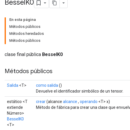
Bessel
K0
En esta página
Métodos públicos
Métodos heredados
Métodos públicos
clase final pública
BesselK0
Métodos públicos
Salida
<T>
como salida
()
t
Devuelve el identificador simbólico de un tensor.
estático <T
crear
(alcance
alcance
,
operando
<T> x)
extiende
Método de fábrica para crear una clase que envuel
Número>
BesselK0
<T>