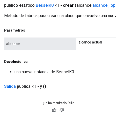
eHandleOp
público estático
Bessel
K0
<T>
crear
(alcance
alcance
,
op
Método de fábrica para crear una clase que envuelve una nue
ureSplit
Parámetros
alcance actual
alcance
Devoluciones
una nueva instancia de BesselK0
Salida
pública <T>
y
()
¿Te ha resultado útil?