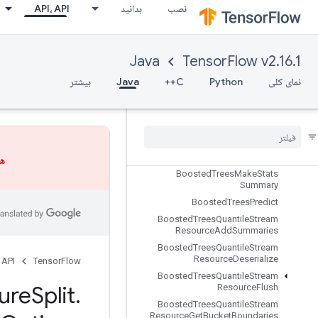
نصب
بدانید
API، API
BoostedTreesCreateQuantileStreamResource
BoostedTreesDeserializeEnsembl
e
BoostedTreesEnsembleResourceHandleOp
Java
TensorFlow v2.16.1
BoostedTreesExampleDebugOut
نمای کلی
Python
C++
Java
بیشتر
puts
Boosted
Trees
Flush
Quantile
Summaries
Boosted
Trees
Get
Ensemble
States
Boosted
Trees
Make
Quantile
Summaries
هش
Boosted
Trees
Make
Stats
Summary
Boosted
Trees
Predict
Boosted
Trees
Quantile
Stream
Resource
Add
Summaries
Boosted
Trees
Quantile
Stream
Resource
Deserialize
 API
TensorFlow
Boosted
Trees
Quantile
Stream
ure
Split
.
Resource
Flush
Boosted
Trees
Quantile
Stream
Resource
Get
Bucket
Boundaries