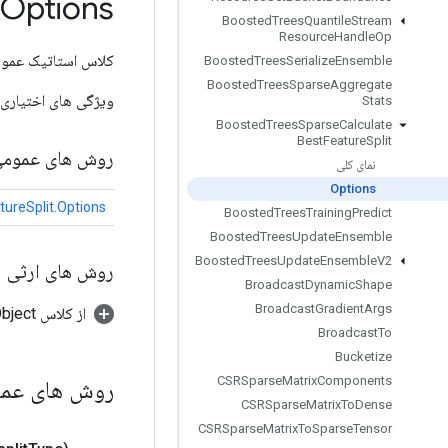
Options
Boosted
Trees
Quantile
Stream
Resource
Handle
Op
کلاس استاتیک عمو
Boosted
Trees
Serialize
Ensemble
Boosted
Trees
Sparse
Aggregate
ویژگی های اختیاری 
Stats
Boosted
Trees
Sparse
Calculate
Best
Feature
Split
روش های عموم
نمای کلی
Options
ureSplit.Options
Boosted
Trees
Training
Predict
Boosted
Trees
Update
Ensemble
Boosted
Trees
Update
Ensemble
V2
روش های ارثی
Broadcast
Dynamic
Shape
Broadcast
Gradient
Args
از کلاس java.lang.Object
Broadcast
To
Bucketize
CSRSparse
Matrix
Components
روش های عم
CSRSparse
Matrix
To
Dense
CSRSparse
Matrix
To
Sparse
Tensor