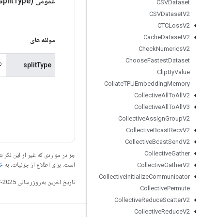
عمومی
Type)
split
CSVDataset
CSVDataset
V2
CTCLoss
V2
Cache
Dataset
V2
مولفه های
Check
Numerics
V2
Choose
Fastest
Dataset
ر
splitType
Clip
By
Value
Collate
TPUEmbedding
Memory
Collective
All
To
All
V2
Collective
All
To
All
V3
Collective
Assign
Group
V2
Collective
Bcast
Recv
V2
Collective
Bcast
Send
V2
Collective
Gather
جز در مواردی که غیر از این ذک
است. برای اطلاع از جزئیات، به
خطم
Collective
Gather
V2
Collective
Initialize
Communicator
تاریخ آخرین به‌روزرسانی 2025-07-25 به‌وقت ساعت هماهنگ جهانی.
Collective
Permute
Collective
Reduce
Scatter
V2
Collective
Reduce
V2