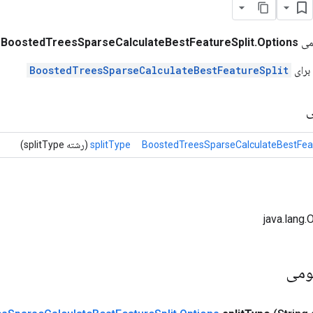
می
BoostedTreesSparseCalculateBestFeatureSplit.Options
برای
BoostedTreesSparseCalculateBestFeatureSplit
ی
BoostedTreesSparseCalculateBestFeat
splitType
(رشته splitType)
ومی