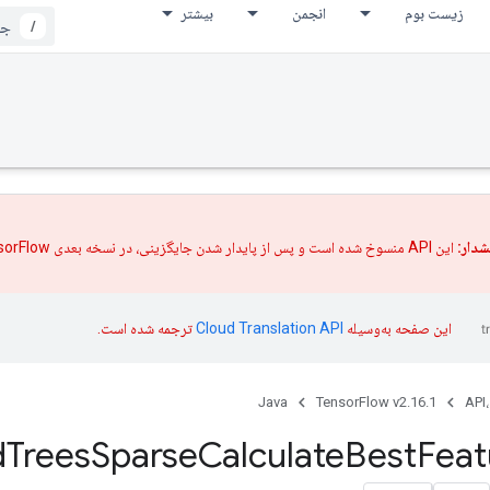
زیست بوم
انجمن
بیشتر
/
دار:
این API منسوخ شده است و پس از پایدار شدن
جایگزینی،
در نسخه بعدی TensorFlow حذف خواهد شد.
این صفحه به‌وسیله
ترجمه شده است.
Java
TensorFlow v2.16.1
API،
d
Trees
Sparse
Calculate
Best
Feat