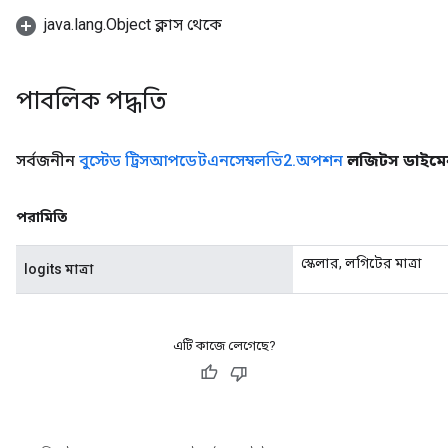
java.lang.Object ক্লাস থেকে
পাবলিক পদ্ধতি
সর্বজনীন
বুস্টেড ট্রিসআপডেটএনসেম্বলভি2
.
অপশন
লজিটস ডাইম
পরামিতি
স্কেলার, লগিটের মাত্রা
logits মাত্রা
এটি কাজে লেগেছে?