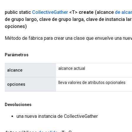
public static
Collective
Gather
<T>
create
(alcance
de alca
de grupo largo
,
clave de grupo larga
,
clave de instancia la
opciones)
Método de fábrica para crear una clase que envuelve una nuev
Parámetros
alcance actual
alcance
lleva valores de atributos opcionales
opciones
Devoluciones
una nueva instancia de CollectiveGather