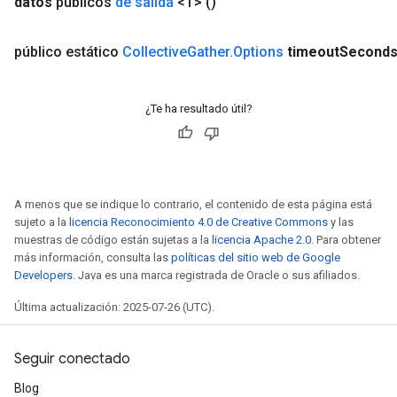
datos
públicos
de salida
<T>
()
público estático
Collective
Gather
.
Options
timeout
Second
¿Te ha resultado útil?
ryTensorBatch
dTensorBatch
A menos que se indique lo contrario, el contenido de esta página está
sujeto a la
licencia Reconocimiento 4.0 de Creative Commons
y las
muestras de código están sujetas a la
licencia Apache 2.0
. Para obtener
más información, consulta las
políticas del sitio web de Google
Developers
. Java es una marca registrada de Oracle o sus afiliados.
Última actualización: 2025-07-26 (UTC).
rBatch
Seguir conectado
Blog