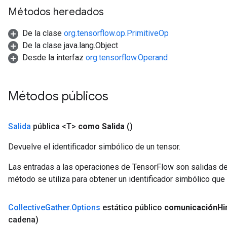
Métodos heredados
De la clase
org.tensorflow.op.PrimitiveOp
De la clase java.lang.Object
Desde la interfaz
org.tensorflow.Operand
Métodos públicos
Salida
pública <T>
como Salida
()
Devuelve el identificador simbólico de un tensor.
Las entradas a las operaciones de TensorFlow son salidas de
método se utiliza para obtener un identificador simbólico que 
Collective
Gather
.
Options
estático público
comunicación
Hi
cadena)