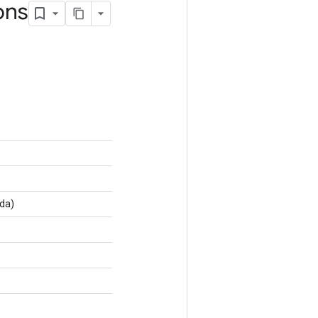
ons
da)