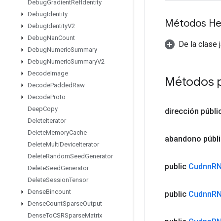
Debug
Gradient
Ref
Identity
Debug
Identity
Métodos He
Debug
Identity
V2
Debug
Nan
Count
De la clase 
Debug
Numeric
Summary
Debug
Numeric
Summary
V2
Decode
Image
Métodos 
Decode
Padded
Raw
Decode
Proto
Deep
Copy
dirección
públi
Delete
Iterator
Delete
Memory
Cache
abandono
públ
Delete
Multi
Device
Iterator
Delete
Random
Seed
Generator
public
Cudnn
RN
Delete
Seed
Generator
Delete
Session
Tensor
Dense
Bincount
public
Cudnn
RN
Dense
Count
Sparse
Output
Dense
To
CSRSparse
Matrix