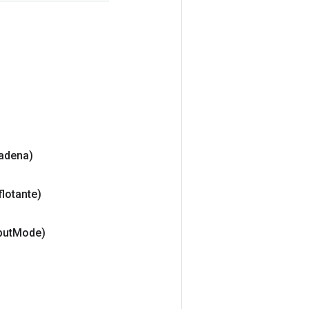
adena)
flotante)
put
Mode)