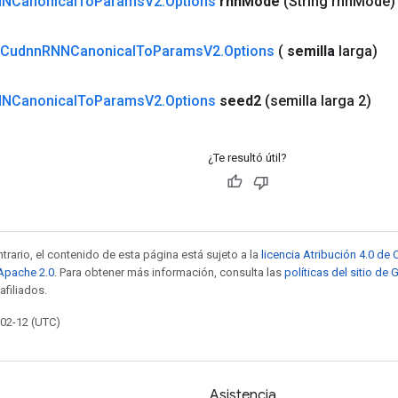
NCanonical
To
Params
V2
.
Options
rnn
Mode
(String rnn
Mode)
Cudnn
RNNCanonical
To
Params
V2
.
Options
(
semilla
larga)
NCanonical
To
Params
V2
.
Options
seed2
(semilla larga 2)
¿Te resultó útil?
trario, el contenido de esta página está sujeto a la
licencia Atribución 4.0 d
 Apache 2.0
. Para obtener más información, consulta las
políticas del sitio de
afiliados.
-02-12 (UTC)
Asistencia