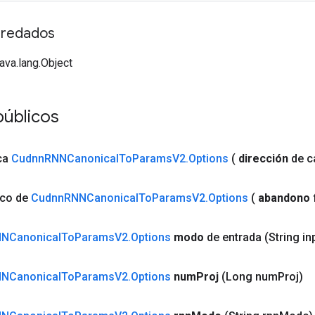
redados
java.lang.Object
públicos
ca
Cudnn
RNNCanonical
To
Params
V2
.
Options
(
dirección
de
c
ico de
Cudnn
RNNCanonical
To
Params
V2
.
Options
(
abandono
NCanonical
To
Params
V2
.
Options
modo
de entrada
(String in
NCanonical
To
Params
V2
.
Options
num
Proj
(Long num
Proj)