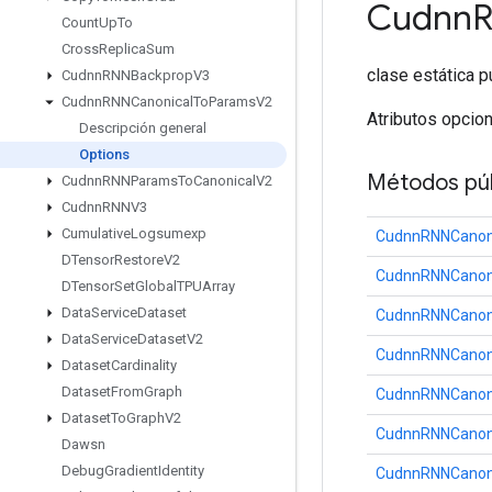
Cudnn
R
Count
Up
To
Cross
Replica
Sum
clase estática p
Cudnn
RNNBackprop
V3
Cudnn
RNNCanonical
To
Params
V2
Atributos opcio
Descripción general
Options
Métodos púb
Cudnn
RNNParams
To
Canonical
V2
Cudnn
RNNV3
Cumulative
Logsumexp
CudnnRNNCanon
DTensor
Restore
V2
CudnnRNNCanon
DTensor
Set
Global
TPUArray
Data
Service
Dataset
CudnnRNNCanon
Data
Service
Dataset
V2
CudnnRNNCanon
Dataset
Cardinality
Dataset
From
Graph
CudnnRNNCanon
Dataset
To
Graph
V2
CudnnRNNCanon
Dawsn
Debug
Gradient
Identity
CudnnRNNCanon