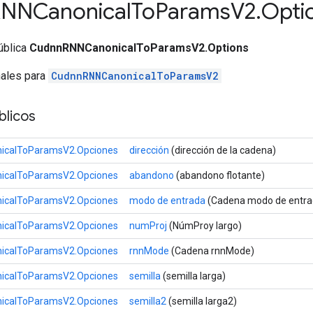
NNCanonical
To
Params
V2
.
Opti
ública
CudnnRNNCanonicalToParamsV2.Options
nales para
CudnnRNNCanonicalToParamsV2
licos
icalToParamsV2.Opciones
dirección
(dirección de la cadena)
icalToParamsV2.Opciones
abandono
(abandono flotante)
icalToParamsV2.Opciones
modo de entrada
(Cadena modo de entra
icalToParamsV2.Opciones
numProj
(NúmProy largo)
icalToParamsV2.Opciones
rnnMode
(Cadena rnnMode)
icalToParamsV2.Opciones
semilla
(semilla larga)
icalToParamsV2.Opciones
semilla2
(semilla larga2)