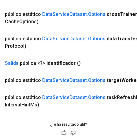
público estático
Data
Service
Dataset
.
Options
cross
Traine
Cache
Options)
público estático
Data
Service
Dataset
.
Options
data
Transfe
Protocol)
Salida
pública <?>
identificador
()
público estático
Data
Service
Dataset
.
Options
target
Worke
público estático
Data
Service
Dataset
.
Options
task
Refresh
Interval
Hint
Ms)
¿Te ha resultado útil?