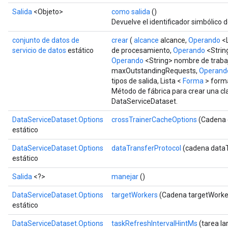
Salida
<Objeto>
como salida
()
Devuelve el identificador simbólico d
conjunto de datos de
crear
(
alcance
alcance,
Operando
<L
servicio de datos
estático
de procesamiento,
Operando
<Strin
Operando
<String> nombre de traba
maxOutstandingRequests,
Operand
tipos de salida, Lista <
Forma
> forma
Método de fábrica para crear una c
DataServiceDataset.
DataServiceDataset.Options
crossTrainerCacheOptions
(Cadena 
estático
DataServiceDataset.Options
dataTransferProtocol
(cadena dataT
estático
Salida
<?>
manejar
()
DataServiceDataset.Options
targetWorkers
(Cadena targetWorke
estático
DataServiceDataset.Options
taskRefreshIntervalHintMs
(tarea la