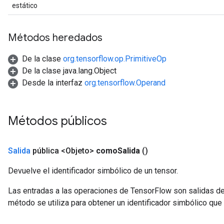
estático
ryTensorBatch
dTensorBatch
Métodos heredados
De la clase
org.tensorflow.op.PrimitiveOp
De la clase java.lang.Object
Desde la interfaz
org.tensorflow.Operand
Métodos públicos
rBatch
Salida
pública <Objeto>
como
Salida
()
Devuelve el identificador simbólico de un tensor.
Batch
Las entradas a las operaciones de TensorFlow son salidas de
atch
método se utiliza para obtener un identificador simbólico que 