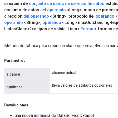
creación de
conjunto de datos de servicio de datos
estáti
conjunto de datos
del operando
<Long>
,
modo de proces
dirección
del operando
<String>
,
protocolo del
operando
<
operando
<String>
,
operando
<Long> max
Outstanding
Req
Lista<Clase<?>> tipos de salida
,
Lista<
Forma
> formas de
Método de fábrica para crear una clase que envuelve una nue
Parámetros
alcance actual
alcance
lleva valores de atributos opcionales
opciones
Devoluciones
una nueva instancia de DataServiceDataset