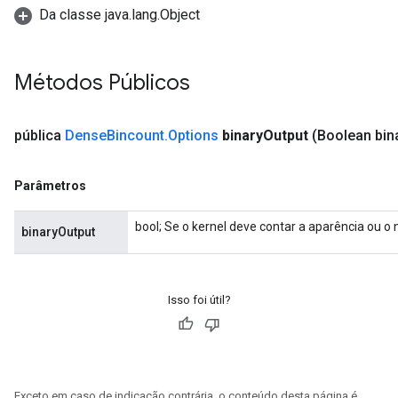
Da classe java.lang.Object
Métodos Públicos
rBatch
pública
Dense
Bincount
.
Options
binary
Output
(Boolean bin
Batch
Parâmetros
atch
bool; Se o kernel deve contar a aparência ou o
binaryOutput
Isso foi útil?
Exceto em caso de indicação contrária, o conteúdo desta página é