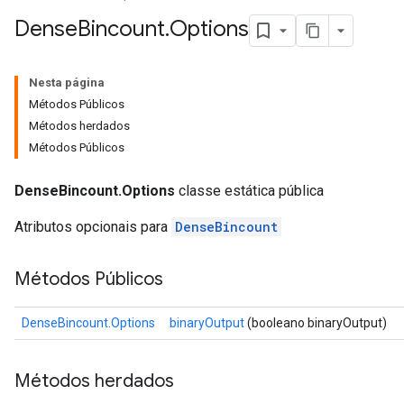
Dense
Bincount
.
Options
Nesta página
Métodos Públicos
Métodos herdados
Métodos Públicos
DenseBincount.Options
classe estática pública
Atributos opcionais para
DenseBincount
Métodos Públicos
ryTensorBatch
dTensorBatch
DenseBincount.Options
binaryOutput
(booleano binaryOutput)
Métodos herdados