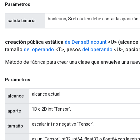
Parámetros
booleano; Si el núcleo debe contar la aparición
salida binaria
creación
pública estática
de Dense
Bincount
<U>
(alcance
tamaño
del operando
<T>
,
pesos
del operando
<U>
,
opcio
Método de fábrica para crear una clase que envuelve una nue
Parámetros
alcance actual
alcance
1D o 2D int `Tensor`.
aporte
escalar int no negativo `Tensor`.
tamaño
es un `Tensor` int32, int64, float32 o float64 con la mis