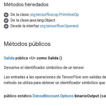
Métodos heredados
De la clase
org.tensorflow.op.PrimitiveOp
De la clase java.lang.Object
Desde la interfaz
org.tensorflow.Operand
Métodos públicos
Salida
pública <U>
como Salida
()
Devuelve el identificador simbólico de un tensor.
Las entradas a las operaciones de TensorFlow son salidas de
método se utiliza para obtener un identificador simbólico que 
público estático
Dense
Bincount
.
Options
binario
Output
(sa