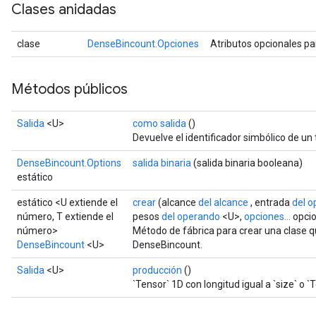
Clases anidadas
clase
DenseBincount.Opciones
Atributos opcionales p
Métodos públicos
rBatch
Salida
<U>
como salida
()
Devuelve el identificador simbólico de un 
Batch
DenseBincount.Options
salida binaria
(salida binaria booleana)
estático
atch
estático <U extiende el
crear
(alcance
del alcance
, entrada
del 
número, T extiende el
pesos
del operando
<U>,
opciones...
opci
número>
Método de fábrica para crear una clase 
DenseBincount
<U>
DenseBincount.
Salida
<U>
producción
()
`Tensor` 1D con longitud igual a `size` o `