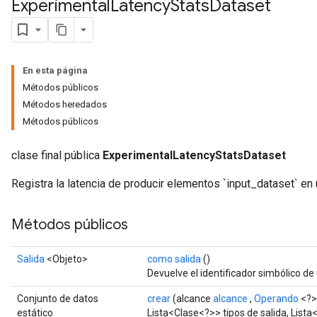
Experimental
Latency
Stats
Dataset
En esta página
Métodos públicos
Métodos heredados
Métodos públicos
clase final pública
ExperimentalLatencyStatsDataset
Registra la latencia de producir elementos `input_dataset` en
Métodos públicos
Salida
<Objeto>
como salida
()
Devuelve el identificador simbólico de 
Conjunto de datos
crear
(alcance
alcance
,
Operando
<?>
estático
Lista<Clase<?>> tipos de salida, Lista