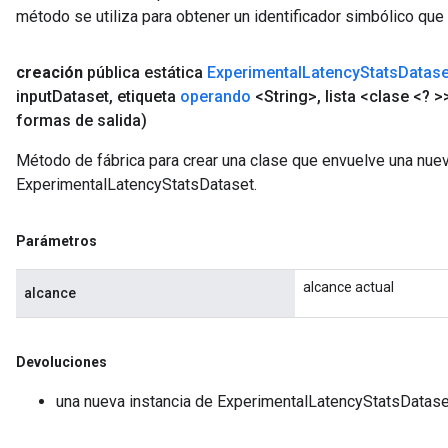
método se utiliza para obtener un identificador simbólico que 
creación
pública estática
Experimental
Latency
Stats
Datase
input
Dataset
,
etiqueta
operando
<String>
,
lista <clase <? >
formas de salida)
Método de fábrica para crear una clase que envuelve una nue
ExperimentalLatencyStatsDataset.
Parámetros
alcance actual
alcance
Devoluciones
una nueva instancia de ExperimentalLatencyStatsDatase