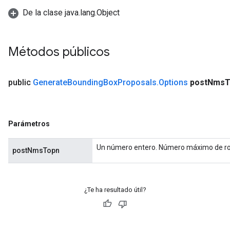
De la clase java.lang.Object
Métodos públicos
public
Generate
Bounding
Box
Proposals
.
Options
post
Nms
T
Parámetros
Un número entero. Número máximo de rois
postNmsTopn
¿Te ha resultado útil?