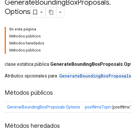
Generate
Bounding
Box
Proposals
.
Options
En esta página
Métodos públicos
Métodos heredados
Métodos públicos
clase estática pública
GenerateBoundingBoxProposals.Op
Atributos opcionales para
GenerateBoundingBoxProposals
Métodos públicos
GenerarBoundingBoxProposals.Options
postNmsTopn
(postNmsT
Métodos heredados