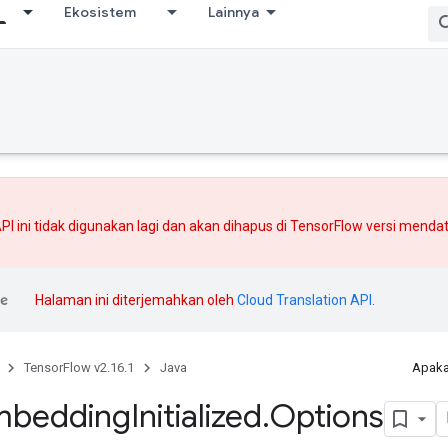
Ekosistem
Lainnya
PI ini tidak digunakan lagi dan akan dihapus di TensorFlow versi mend
Halaman ini diterjemahkan oleh
Cloud Translation API
.
TensorFlow v2.16.1
Java
Apaka
mbedding
Initialized
.
Options