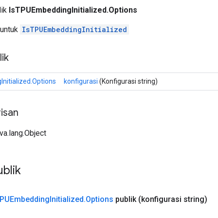
lik
IsTPUEmbeddingInitialized.Options
 untuk
IsTPUEmbeddingInitialized
ik
nitialized.Options
konfigurasi
(Konfigurasi string)
isan
ava.lang.Object
blik
PUEmbedding
Initialized
.
Options
publik
(konfigurasi string)