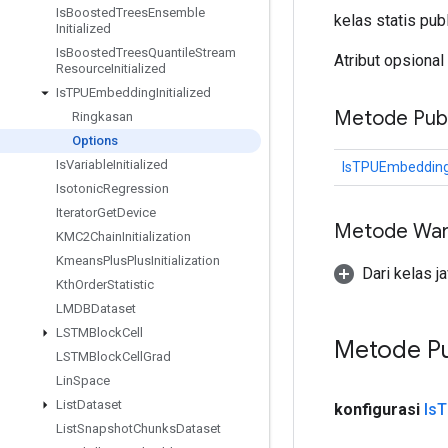
Is
Boosted
Trees
Ensemble
kelas statis pub
Initialized
Is
Boosted
Trees
Quantile
Stream
Atribut opsional
Resource
Initialized
Is
TPUEmbedding
Initialized
Metode Publ
Ringkasan
Options
Is
Variable
Initialized
IsTPUEmbeddingI
Isotonic
Regression
Iterator
Get
Device
Metode War
KMC2Chain
Initialization
Kmeans
Plus
Plus
Initialization
Dari kelas j
Kth
Order
Statistic
LMDBDataset
LSTMBlock
Cell
Metode Pu
LSTMBlock
Cell
Grad
Lin
Space
List
Dataset
konfigurasi
Is
T
List
Snapshot
Chunks
Dataset