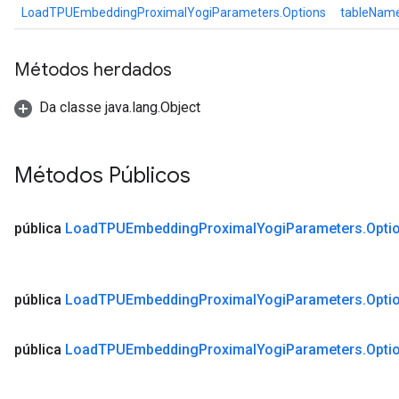
LoadTPUEmbeddingProximalYogiParameters.Options
tableNam
Métodos herdados
Da classe java.lang.Object
Métodos Públicos
pública
Load
TPUEmbedding
Proximal
Yogi
Parameters
.
Opti
pública
Load
TPUEmbedding
Proximal
Yogi
Parameters
.
Opti
pública
Load
TPUEmbedding
Proximal
Yogi
Parameters
.
Opti