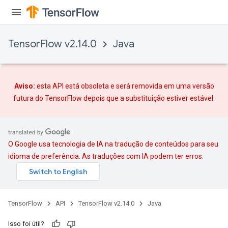
TensorFlow v2.14.0
Java
Aviso:
esta API está obsoleta e será removida em uma versão
rs
futura do TensorFlow depois que
a substituição
estiver estável.
mParameters
rs
Parameters
O Google usa tecnologia de IA na tradução de conteúdos para seu
rParameters
idioma de preferência. As traduções com IA podem ter erros.
Parameters
ters
arameters
TensorFlow
API
TensorFlow v2.14.0
Java
meters
Isso foi útil?