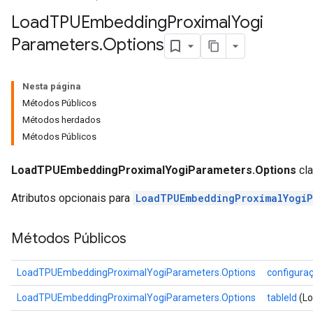
rs
Load
TPUEmbedding
Proximal
Yogi
tDescentParameters
Parameters
.
Options
Nesta página
Métodos Públicos
Métodos herdados
Métodos Públicos
LoadTPUEmbeddingProximalYogiParameters.Options
cla
Atributos opcionais para
LoadTPUEmbeddingProximalYogiP
Métodos Públicos
LoadTPUEmbeddingProximalYogiParameters.Options
configura
LoadTPUEmbeddingProximalYogiParameters.Options
tableId
(Lo