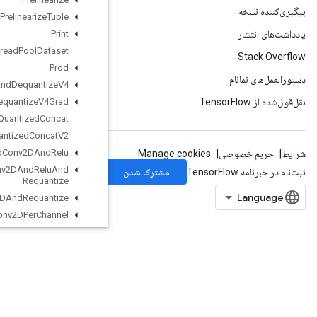
Prelinearize
Tuple
Print
Private
Thread
Pool
Dataset
Prod
Quantize
And
Dequantize
V4
Quantize
And
Dequantize
V4Grad
Quantized
Concat
Quantized
Concat
V2
Quantized
Conv2DAnd
Relu
Quantized
Conv2DAnd
Relu
And
Requantize
Quantized
Conv2DAnd
Requantize
Quantized
Conv2DPer
Channel
Quantized
Conv2DWith
Bias
QuantizedConv2DWithBiasAndRelu
QuantizedConv2DWithBiasAndReluAndRequantize
QuantizedConv2DWithBiasAndRequantize
QuantizedConv2DWithBiasSignedSumAndReluAndRequantize
QuantizedConv2DWithBiasSumAndRelu