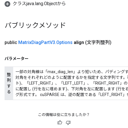
クラスjava.lang.Objectから
パブリックメソッド
public
Matrix
Diag
Part
V3
.
Options
align
(文字列整列)
パラメーター
一部の対角線は「max_diag_len」より短いため、パディングする
整
対角をそれぞれどのように配置するかを指定する文字列です。可能な
列
ト)、「LEFT_RIGHT」、「LEFT_LEFT」、「RIGHT_RIGHT
す
に配置し (行を左に埋めます)、下対角を左に配置します (行を右
る
グ形式です。 cuSPARSE は、逆の配置である「LEFT_RIGH
この情報は役に立ちましたか？