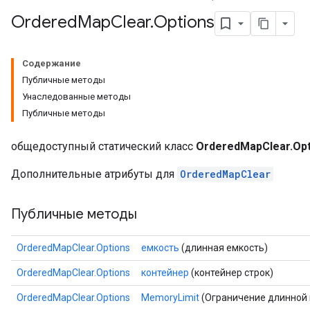
Ordered
Map
Clear
.
Options
Содержание
Публичные методы
Унаследованные методы
Публичные методы
общедоступный статический класс
OrderedMapClear.Opt
Дополнительные атрибуты для
OrderedMapClear
Публичные методы
OrderedMapClear.Options
емкость
(длинная емкость)
OrderedMapClear.Options
контейнер
(контейнер строк)
OrderedMapClear.Options
MemoryLimit
(Ограничение длинной 