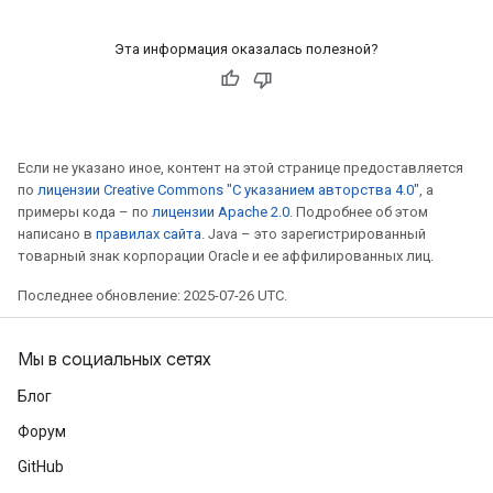
ize
AndReluAndRequantize
Эта информация оказалась полезной?
u
uAndRequantize
Если не указано иное, контент на этой странице предоставляется
AndRelu
по
лицензии Creative Commons "С указанием авторства 4.0"
, а
AndReluAndRequantize
примеры кода – по
лицензии Apache 2.0
. Подробнее об этом
написано в
правилах сайта
. Java – это зарегистрированный
ize
товарный знак корпорации Oracle и ее аффилированных лиц.
Последнее обновление: 2025-07-26 UTC.
Requantize
ize
Мы в социальных сетях
Блог
Форум
GitHub