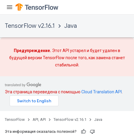
TensorFlow v2.16.1
Java
Предупреждение.
Этот API устарел и будет удален в
будущей версии TensorFlow после того, как
замена
станет
стабильной.
Эта страница переведена с помощью
Cloud Translation API
.
TensorFlow
API, API
TensorFlow v2.16.1
Java
Эта информация оказалась полезной?