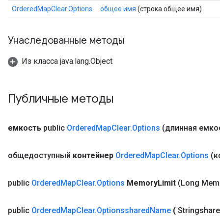
OrderedMapClear.Options
общее имя
(строка общее имя)
Унаследованные методы
Из класса java.lang.Object
Публичные методы
емкость
public
Ordered
Map
Clear
.
Options
(длинная емко
общедоступный
контейнер
Ordered
Map
Clear
.
Options
(к
ize
public
Ordered
Map
Clear
.
Options
Memory
Limit
(Long Mem
public
Ordered
Map
Clear
.
Optionsshared
Name
(
Stringshar
Requantize