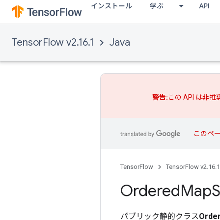
インストール
学ぶ
API
TensorFlow v2.16.1
Java
警告:
この API は非
このペ
TensorFlow
TensorFlow v2.16.1
Ordered
Map
S
パブリック静的クラス
Orde