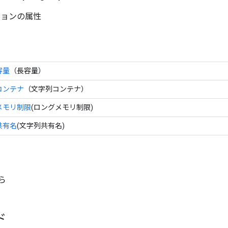
ションの属性
容量
（長容量）
コンテナ
（文字列コンテナ）
メモリ制限
(ロングメモリ制限)
共有名
(文字列共有名)
から
ド