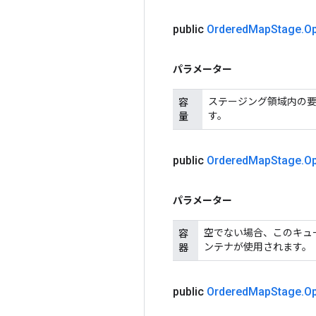
public
Ordered
Map
Stage
.
Op
パラメーター
ステージング領域内の要
容
す。
量
public
Ordered
Map
Stage
.
Op
パラメーター
空でない場合、このキュ
容
ンテナが使用されます。
器
public
Ordered
Map
Stage
.
O