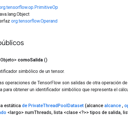
org.tensorflow.op.PrimitiveOp
java.lang.Object
terfaz
org.tensorflow.Operand
públicos
<Objeto>
como
Salida
()
tificador simbólico de un tensor.
las operaciones de TensorFlow son salidas de otra operación de
a para obtener un identificador simbólico que representa el cálcu
ca estática
de Private
Thread
Pool
Dataset
(alcance
alcance
,
o
ndo
<largo> num
Threads
,
lista <clase <?>> tipos de salida
,
li