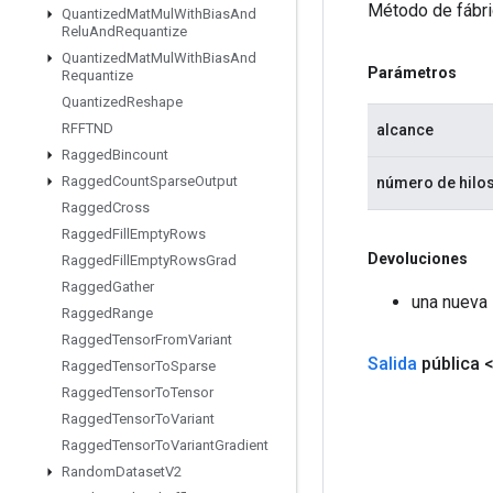
Método de fábri
Quantized
Mat
Mul
With
Bias
And
Relu
And
Requantize
Quantized
Mat
Mul
With
Bias
And
Parámetros
Requantize
Quantized
Reshape
RFFTND
alcance
Ragged
Bincount
Ragged
Count
Sparse
Output
número de hilo
Ragged
Cross
Ragged
Fill
Empty
Rows
Devoluciones
Ragged
Fill
Empty
Rows
Grad
Ragged
Gather
una nueva 
Ragged
Range
Ragged
Tensor
From
Variant
Salida
pública 
Ragged
Tensor
To
Sparse
Ragged
Tensor
To
Tensor
Ragged
Tensor
To
Variant
Ragged
Tensor
To
Variant
Gradient
Random
Dataset
V2