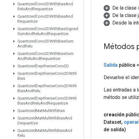
Quantized
Conv2DWith
Bias
And
De la clase
Relu
And
Requantize
De la clase 
Quantized
Conv2DWith
Bias
And
Requantize
Desde la in
Quantized
Conv2DWith
Bias
Signed
Sum
And
Relu
And
Requantize
Quantized
Conv2DWith
Bias
Sum
Métodos 
And
Relu
Quantized
Conv2DWith
Bias
Sum
And
Relu
And
Requantize
Salida
pública 
Quantized
Depthwise
Conv2D
Quantized
Depthwise
Conv2DWith
Devuelve el iden
Bias
Quantized
Depthwise
Conv2DWith
Las entradas a 
Bias
And
Relu
método se utiliz
Quantized
Depthwise
Conv2DWith
Bias
And
Relu
And
Requantize
Quantized
Mat
Mul
With
Bias
creación
públi
Quantized
Mat
Mul
With
Bias
And
Dataset
,
opera
Dequantize
de salida)
Quantized
Mat
Mul
With
Bias
And
Relu