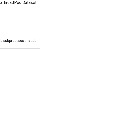
ateThreadPoolDataset.
 de subprocesos privado.