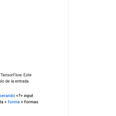
 TensorFlow. Este
lo de la entrada.
perando
<?> input
sta <
forma
> formas