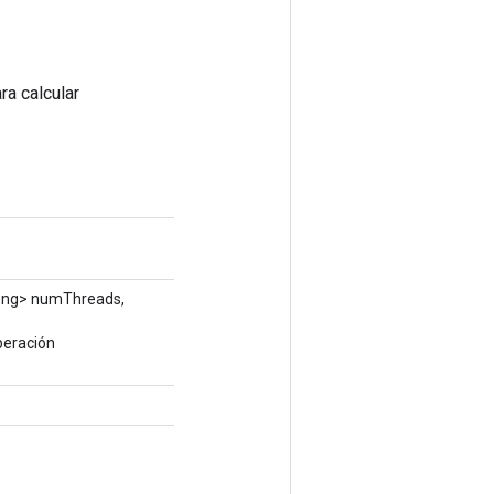
ra calcular
ng> numThreads,
peración