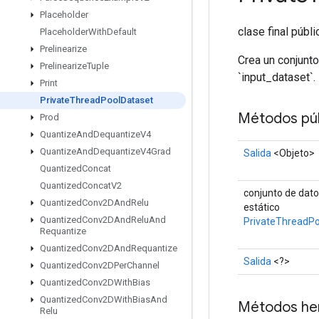
Placeholder
clase final públ
Placeholder
With
Default
Prelinearize
Crea un conjunto
Prelinearize
Tuple
`input_dataset`.
Print
Private
Thread
Pool
Dataset
Métodos púb
Prod
Quantize
And
Dequantize
V4
Quantize
And
Dequantize
V4Grad
Salida
<Objeto>
Quantized
Concat
Quantized
Concat
V2
conjunto de dat
Quantized
Conv2DAnd
Relu
estático
Quantized
Conv2DAnd
Relu
And
PrivateThreadPo
Requantize
Quantized
Conv2DAnd
Requantize
Salida
<?>
Quantized
Conv2DPer
Channel
Quantized
Conv2DWith
Bias
Quantized
Conv2DWith
Bias
And
Métodos he
Relu