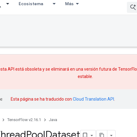
Ecosistema
Más
sta API está obsoleta y se eliminará en una versión futura de TensorF
estable.
Esta página se ha traducido con
Cloud Translation API
.
TensorFlow v2.16.1
Java
Thread
Pool
Dataset