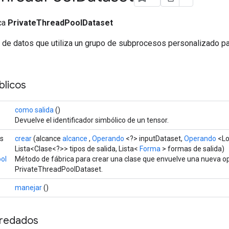
ica
PrivateThreadPoolDataset
 de datos que utiliza un grupo de subprocesos personalizado pa
licos
como salida
()
Devuelve el identificador simbólico de un tensor.
os
crear
(alcance
alcance
,
Operando
<?> inputDataset,
Operando
<Lo
Lista<Clase<?>> tipos de salida, Lista<
Forma
> formas de salida)
ol
Método de fábrica para crear una clase que envuelve una nueva o
PrivateThreadPoolDataset.
manejar
()
redados