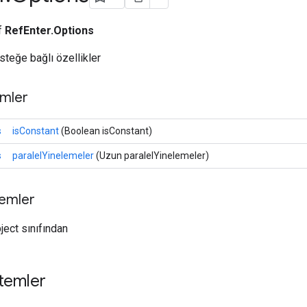
ıf
RefEnter.Options
isteğe bağlı özellikler
mler
s
isConstant
(Boolean isConstant)
s
paralelYinelemeler
(Uzun paralelYinelemeler)
temler
ject sınıfından
temler