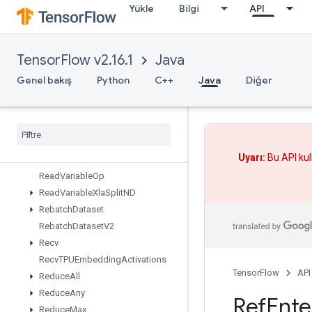
Yükle
Bilgi
API
RaggedRange
RaggedTensorFromVariant
RaggedTensorToSparse
TensorFlow v2.16.1
Java
RaggedTensorToTensor
RaggedTensorToVariant
Genel bakış
Python
C++
Java
Diğer
RaggedTensorToVariantGradient
Random
Dataset
V2
Random
Index
Shuffle
Range
Uyarı:
Bu API kul
Rank
Read
Variable
Op
Read
Variable
Xla
Split
ND
Rebatch
Dataset
Rebatch
Dataset
V2
Recv
Recv
TPUEmbedding
Activations
TensorFlow
API
Reduce
All
Reduce
Any
Ref
Ente
Reduce
Max