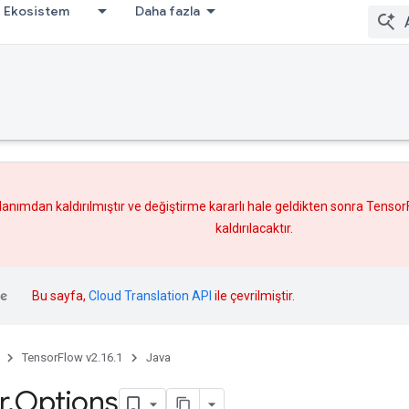
Ekosistem
Daha fazla
lanımdan kaldırılmıştır ve
değiştirme
kararlı hale geldikten sonra Tenso
kaldırılacaktır.
Bu sayfa,
Cloud Translation API
ile çevrilmiştir.
TensorFlow v2.16.1
Java
r
.
Options