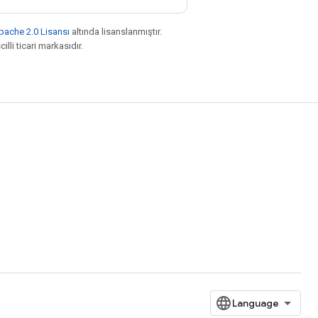
pache 2.0 Lisansı
altında lisanslanmıştır.
illi ticari markasıdır.