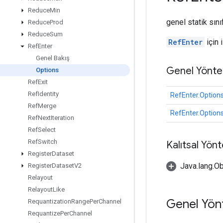
Reduce
Min
genel statik sın
Reduce
Prod
Reduce
Sum
RefEnter
için 
Ref
Enter
Genel Bakış
Genel Yönte
Options
Ref
Exit
Ref
Identity
RefEnter.Option
Ref
Merge
RefEnter.Option
Ref
Next
Iteration
Ref
Select
Ref
Switch
Kalıtsal Yön
Register
Dataset
Java.lang.Ob
Register
Dataset
V2
Relayout
Relayout
Like
Genel Yön
Requantization
Range
Per
Channel
Requantize
Per
Channel