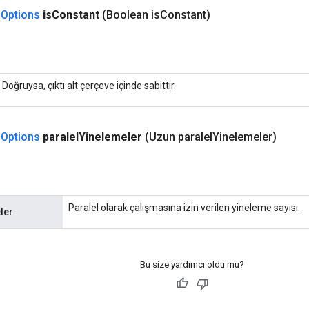
.
Options
is
Constant
(Boolean is
Constant)
Doğruysa, çıktı alt çerçeve içinde sabittir.
.
Options
paralel
Yinelemeler
(Uzun paralel
Yinelemeler)
Paralel olarak çalışmasına izin verilen yineleme sayısı.
ler
Bu size yardımcı oldu mu?