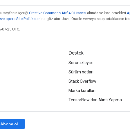
bu sayfanın içeriği
Creative Commons Atıf 4.0 Lisansı
altında ve kod örnekleri
A
elopers Site Politikaları
'na göz atın. Java, Oracle ve/veya satış ortaklarının tesc
5-07-25 UTC.
Destek
Sorun izleyici
Sürüm notları
Stack Overflow
Marka kuralları
TensorFlow'dan Alıntı Yapma
Abone ol