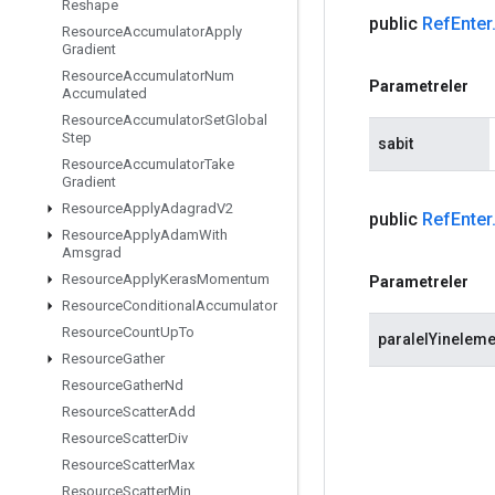
Reshape
public
Ref
Enter
Resource
Accumulator
Apply
Gradient
Resource
Accumulator
Num
Parametreler
Accumulated
Resource
Accumulator
Set
Global
Step
sabit
Resource
Accumulator
Take
Gradient
Resource
Apply
Adagrad
V2
public
Ref
Enter
Resource
Apply
Adam
With
Amsgrad
Resource
Apply
Keras
Momentum
Parametreler
Resource
Conditional
Accumulator
Resource
Count
Up
To
paralelYineleme
Resource
Gather
Resource
Gather
Nd
Resource
Scatter
Add
Resource
Scatter
Div
Resource
Scatter
Max
Resource
Scatter
Min