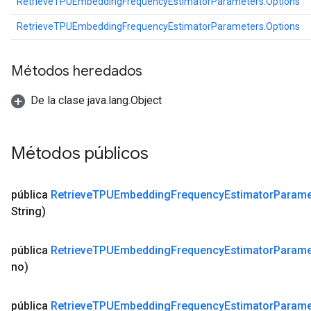
RetrieveTPUEmbeddingFrequencyEstimatorParameters.Options
RetrieveTPUEmbeddingFrequencyEstimatorParameters.Options
Métodos heredados
De la clase java.lang.Object
Métodos públicos
pública
Retrieve
TPUEmbedding
Frequency
Estimator
Parame
String)
pública
Retrieve
TPUEmbedding
Frequency
Estimator
Parame
no)
pública
Retrieve
TPUEmbedding
Frequency
Estimator
Parame