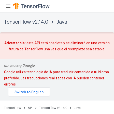
TensorFlow v2.14.0
Java
m
Advertencia:
esta API está obsoleta y se eliminará en una versión
futura de TensorFlow una vez que
el reemplazo
sea estable.
rs
eters
Google utiliza tecnología de IA para traducir contenido a tu idioma
ntumParameters
preferido. Las traducciones realizadas con IA pueden contener
ters
errores.
ropParameters
s
atorParameters
TensorFlow
API
TensorFlow v2.14.0
Java