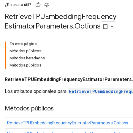
¿Te resultó útil?
ghtParameters
meters
Retrieve
TPUEmbedding
Frequency
adParameters
Estimator
Parameters
.
Options
rameters
eters
ientDescentParameters
En esta página
Métodos públicos
Métodos heredados
Métodos públicos
RetrieveTPUEmbeddingFrequencyEstimatorParameters.
Los atributos opcionales para
RetrieveTPUEmbeddingFreq
Métodos públicos
RetrieveTPUEmbeddingFrequencyEstimatorParameters.Options