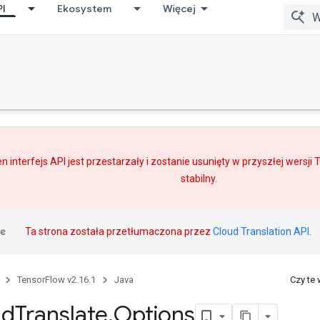
PI
Ekosystem
Więcej
n interfejs API jest przestarzały i zostanie usunięty w przyszłej wersji
stabilny.
Ta strona została przetłumaczona przez
Cloud Translation API
.
TensorFlow v2.16.1
Java
Czy te
nd
Translate
.
Options