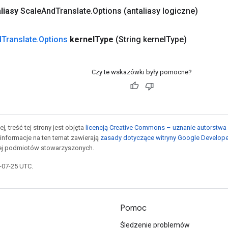
liasy
Scale
And
Translate
.
Options
(antaliasy logiczne)
d
Translate
.
Options
kernel
Type
(String kernel
Type)
Czy te wskazówki były pomocne?
j, treść tej strony jest objęta
licencją Creative Commons – uznanie autorstwa 
informacje na ten temat zawierają
zasady dotyczące witryny Google Develop
jej podmiotów stowarzyszonych.
5-07-25 UTC.
Pomoc
Śledzenie problemów