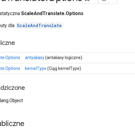
 statyczna
ScaleAndTranslate.Options
buty dla
ScaleAndTranslate
iczne
te.Options
antyaliasy
(antaliasy logiczne)
te.Options
kernelType
(Ciąg kernelType)
edziczone
.lang.Object
bliczne