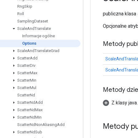
Rng
Skip
publiczna klasa
Roll
Sampling
Dataset
Opcjonalne atry
Scale
And
Translate
Informacje ogólne
Metody publ
Options
Scale
And
Translate
Grad
Scatter
Add
ScaleAndTransla
Scatter
Div
ScaleAndTransla
Scatter
Max
Scatter
Min
Scatter
Mul
Metody dzi
Scatter
Nd
Z klasy java
Scatter
Nd
Add
Scatter
Nd
Max
Scatter
Nd
Min
Metody pu
Scatter
Nd
Non
Aliasing
Add
Scatter
Nd
Sub