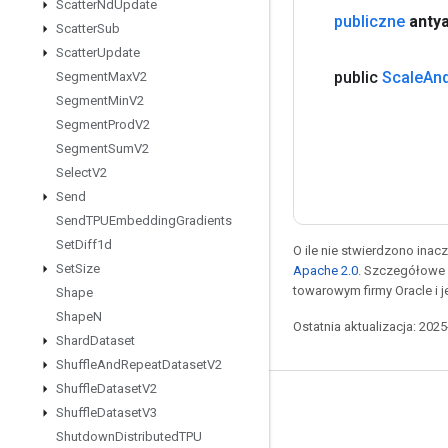
Scatter
Nd
Update
publiczne
antya
Scatter
Sub
Scatter
Update
public
Scale
An
Segment
Max
V2
Segment
Min
V2
Segment
Prod
V2
Segment
Sum
V2
Select
V2
Send
Send
TPUEmbedding
Gradients
Set
Diff1d
O ile nie stwierdzono inacze
Set
Size
Apache 2.0
. Szczegółowe 
towarowym firmy Oracle i 
Shape
Shape
N
Ostatnia aktualizacja: 202
Shard
Dataset
Shuffle
And
Repeat
Dataset
V2
Shuffle
Dataset
V2
Pozostawaj w kontakcie
Shuffle
Dataset
V3
Shutdown
Distributed
TPU
Blog