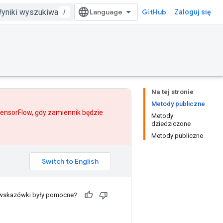
/
GitHub
Zaloguj się
Na tej stronie
Metody publiczne
 TensorFlow, gdy
zamiennik
będzie
Metody
dziedziczone
Metody publiczne
 wskazówki były pomocne?