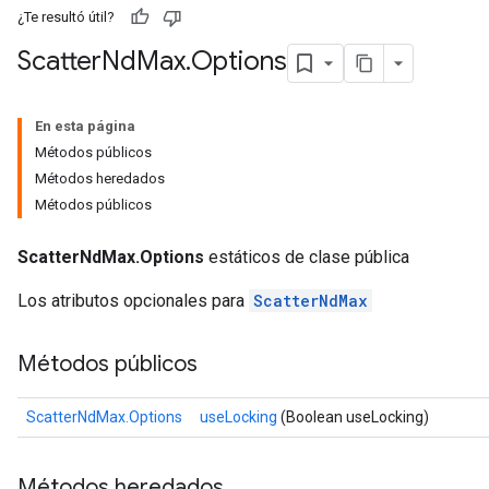
¿Te resultó útil?
Scatter
Nd
Max
.
Options
En esta página
Métodos públicos
Métodos heredados
Métodos públicos
ScatterNdMax.Options
estáticos de clase pública
Los atributos opcionales para
ScatterNdMax
Métodos públicos
ScatterNdMax.Options
useLocking
(Boolean useLocking)
Métodos heredados