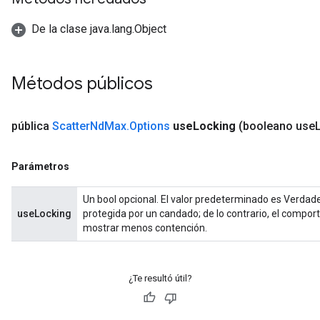
De la clase java.lang.Object
Métodos públicos
pública
Scatter
Nd
Max
.
Options
use
Locking
(booleano use
Parámetros
Un bool opcional. El valor predeterminado es Verdade
useLocking
protegida por un candado; de lo contrario, el compor
mostrar menos contención.
¿Te resultó útil?