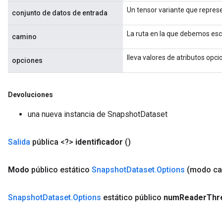
Un tensor variante que represe
conjunto de datos de entrada
La ruta en la que debemos escr
camino
lleva valores de atributos opci
opciones
Devoluciones
una nueva instancia de SnapshotDataset
Salida
pública <?>
identificador
()
Modo
público estático
Snapshot
Dataset
.
Options
(modo ca
Snapshot
Dataset
.
Options
estático público
num
Reader
Thr