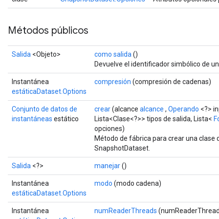
Métodos públicos
Salida
<Objeto>
como salida
()
Devuelve el identificador simbólico de un
Instantánea
compresión
(compresión de cadenas)
estáticaDataset.Options
Conjunto de datos de
crear
(alcance
alcance
,
Operando
<?> i
instantáneas
estático
Lista<Clase<?>> tipos de salida, Lista<
F
opciones)
Método de fábrica para crear una clase
SnapshotDataset.
Salida
<?>
manejar
()
Instantánea
modo
(modo cadena)
estáticaDataset.Options
Instantánea
numReaderThreads
(numReaderThreads