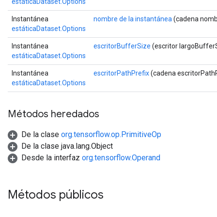
estáticaDataset.Options
Instantánea
nombre de la instantánea
(cadena nombr
estáticaDataset.Options
x
Instantánea
escritorBufferSize
(escritor largoBuffer
estáticaDataset.Options
Instantánea
escritorPathPrefix
(cadena escritorPathP
estáticaDataset.Options
Métodos heredados
De la clase
org.tensorflow.op.PrimitiveOp
De la clase java.lang.Object
Desde la interfaz
org.tensorflow.Operand
Métodos públicos