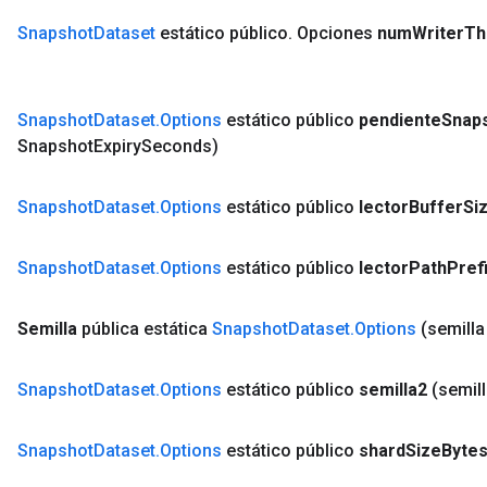
Snapshot
Dataset
estático público
.
Opciones
num
Writer
Th
Snapshot
Dataset
.
Options
estático público
pendiente
Snap
Snapshot
Expiry
Seconds)
Snapshot
Dataset
.
Options
estático público
lector
Buffer
Si
Snapshot
Dataset
.
Options
estático público
lector
Path
Pref
Semilla
pública estática
Snapshot
Dataset
.
Options
(semilla
Snapshot
Dataset
.
Options
estático público
semilla2
(semill
Snapshot
Dataset
.
Options
estático público
shard
Size
Byte