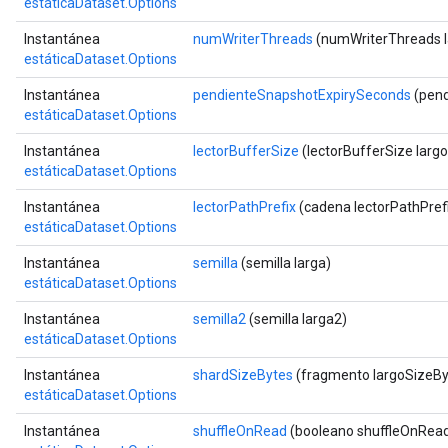
estáticaDataset.Options
Instantánea
numWriterThreads
(numWriterThreads l
estáticaDataset.Options
Instantánea
pendienteSnapshotExpirySeconds
(pend
estáticaDataset.Options
Instantánea
lectorBufferSize
(lectorBufferSize largo
estáticaDataset.Options
Instantánea
lectorPathPrefix
(cadena lectorPathPref
estáticaDataset.Options
Instantánea
semilla
(semilla larga)
estáticaDataset.Options
Instantánea
semilla2
(semilla larga2)
estáticaDataset.Options
Instantánea
shardSizeBytes
(fragmento largoSizeBy
estáticaDataset.Options
Instantánea
shuffleOnRead
(booleano shuffleOnRea