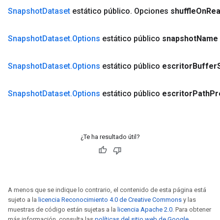
Snapshot
Dataset
estático público
.
Opciones
shuffle
On
Re
Snapshot
Dataset
.
Options
estático público
snapshot
Name
Snapshot
Dataset
.
Options
estático público
escritor
Buffer
Snapshot
Dataset
.
Options
estático público
escritor
Path
Pr
¿Te ha resultado útil?
A menos que se indique lo contrario, el contenido de esta página está
sujeto a la
licencia Reconocimiento 4.0 de Creative Commons
y las
muestras de código están sujetas a la
licencia Apache 2.0
. Para obtener
más información, consulta las
políticas del sitio web de Google