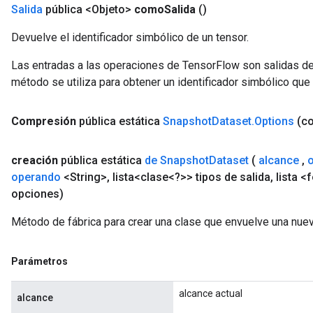
Salida
pública <Objeto>
como
Salida
()
Devuelve el identificador simbólico de un tensor.
Las entradas a las operaciones de TensorFlow son salidas de
método se utiliza para obtener un identificador simbólico que 
Compresión
pública estática
Snapshot
Dataset
.
Options
(c
creación
pública estática
de Snapshot
Dataset
(
alcance
,
operando
<String>
,
lista<clase<?>> tipos de salida
,
lista 
opciones)
Método de fábrica para crear una clase que envuelve una nue
Parámetros
alcance actual
alcance