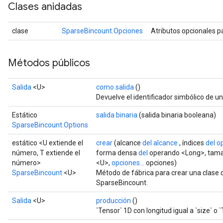
Clases anidadas
clase
SparseBincount.Opciones
Atributos opcionales 
Métodos públicos
Salida
<U>
como salida
()
Devuelve el identificador simbólico de un
Estático
salida binaria
(salida binaria booleana)
SparseBincount.Options
estático <U extiende el
crear
(alcance
del alcance
, índices
del o
número, T extiende el
forma densa
del
operando <Long>, tam
número>
<U>,
opciones...
opciones)
SparseBincount
<U>
Método de fábrica para crear una clase
SparseBincount.
Salida
<U>
producción
()
`Tensor` 1D con longitud igual a `size` o 