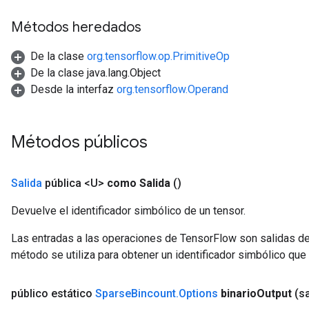
Métodos heredados
De la clase
org.tensorflow.op.PrimitiveOp
De la clase java.lang.Object
Desde la interfaz
org.tensorflow.Operand
Métodos públicos
Salida
pública <U>
como Salida
()
Devuelve el identificador simbólico de un tensor.
Las entradas a las operaciones de TensorFlow son salidas de
método se utiliza para obtener un identificador simbólico que 
x
público estático
Sparse
Bincount
.
Options
binario
Output
(s