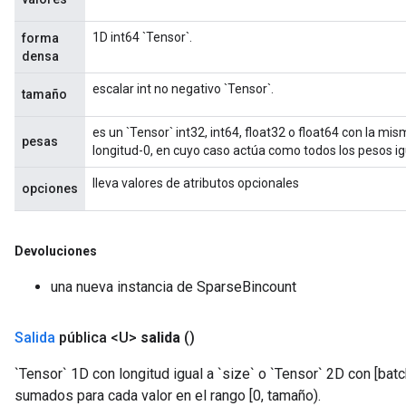
1D int64 `Tensor`.
forma
densa
escalar int no negativo `Tensor`.
tamaño
es un `Tensor` int32, int64, float32 o float64 con la mi
pesas
longitud-0, en cuyo caso actúa como todos los pesos ig
lleva valores de atributos opcionales
opciones
Devoluciones
una nueva instancia de SparseBincount
Salida
pública <U>
salida
()
`Tensor` 1D con longitud igual a `size` o `Tensor` 2D con [bat
sumados para cada valor en el rango [0, tamaño).