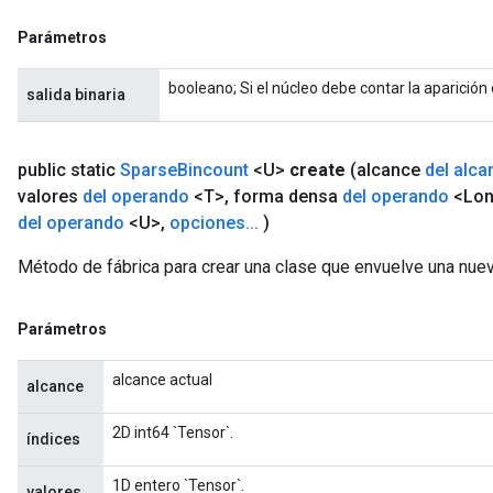
Parámetros
booleano; Si el núcleo debe contar la aparición
salida binaria
public static
Sparse
Bincount
<U>
create
(alcance
del alca
valores
del operando
<T>
,
forma densa
del operando
<Lon
del operando
<U>
,
opciones
.
.
.
)
Método de fábrica para crear una clase que envuelve una nue
Parámetros
alcance actual
alcance
2D int64 `Tensor`.
índices
1D entero `Tensor`.
valores