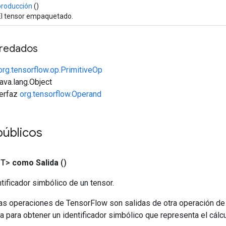
producción
()
El tensor empaquetado.
redados
org.tensorflow.op.PrimitiveOp
java.lang.Object
terfaz
org.tensorflow.Operand
públicos
<T>
como Salida
()
tificador simbólico de un tensor.
las operaciones de TensorFlow son salidas de otra operación de
a para obtener un identificador simbólico que representa el cálcu