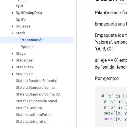
Split
Pila de
clase fin
Split
Dedup
Data
Split
V
Empaqueta una li
Squeeze
Stack
Empaqueta los t
Presentación
"valores", empaq
Options
`(A, B, C)`;
Stage
si `eje == 0` ent
Stage
Clear
de `salida` tendrá
Stage
Peek
Stage
Size
Por ejemplo:
Stateful
Random
Binomial
Stateful
Standard
Normal
Stateful
Standard
Normal
V2
#
'x'
is
[
#
'y'
is
Stateful
Truncated
Normal
#
'z'
is
Stateful
Uniform
pack
(
[
x
,
y
Stateful
Uniform
Full
Int
pack
(
[
x
,
y
Stateful
Uniform
Int