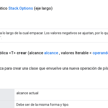
ático
Stack
.
Options
(eje largo)
 lo largo de la cual empacar. Los valores negativos se ajustan, por lo que
`.
blica <T>
crear
(alcance
alcance
,
valores Iterable <
operand
a para crear una clase que envuelve una nueva operación de pila
alcance actual
Debe ser de la misma forma y tipo.