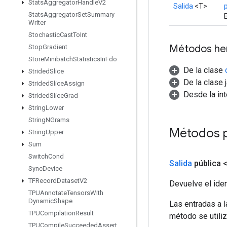
Stats
Aggregator
Handle
V2
Salida
<T>
Stats
Aggregator
Set
Summary
Writer
Stochastic
Cast
To
Int
Métodos he
Stop
Gradient
Store
Minibatch
Statistics
In
Fdo
De la clase
Strided
Slice
De la clase 
Strided
Slice
Assign
Desde la in
Strided
Slice
Grad
String
Lower
String
NGrams
Métodos 
String
Upper
Sum
Switch
Cond
Salida
pública 
Sync
Device
TFRecord
Dataset
V2
Devuelve el iden
TPUAnnotate
Tensors
With
Dynamic
Shape
Las entradas a 
TPUCompilation
Result
método se utiliz
TPUCompile
Succeeded
Assert