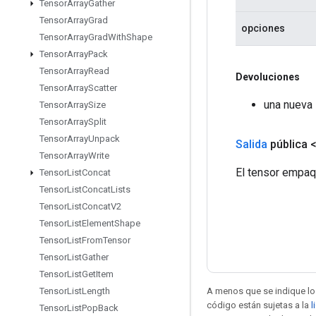
Tensor
Array
Gather
Tensor
Array
Grad
opciones
Tensor
Array
Grad
With
Shape
Tensor
Array
Pack
Tensor
Array
Read
Devoluciones
Tensor
Array
Scatter
una nueva 
Tensor
Array
Size
Tensor
Array
Split
Tensor
Array
Unpack
Salida
pública 
Tensor
Array
Write
El tensor empaq
Tensor
List
Concat
Tensor
List
Concat
Lists
Tensor
List
Concat
V2
Tensor
List
Element
Shape
Tensor
List
From
Tensor
Tensor
List
Gather
Tensor
List
Get
Item
A menos que se indique lo 
Tensor
List
Length
código están sujetas a la
l
Tensor
List
Pop
Back