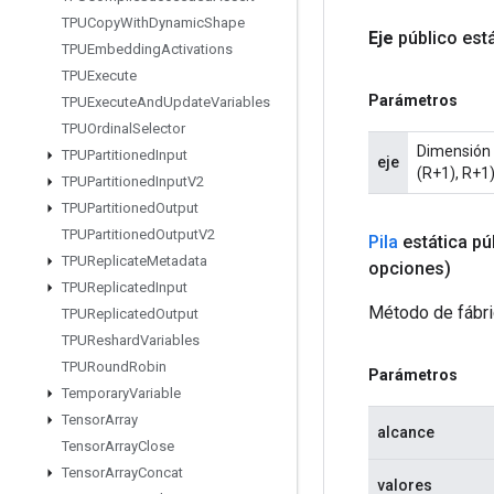
TPUCopy
With
Dynamic
Shape
Eje
público est
TPUEmbedding
Activations
TPUExecute
Parámetros
TPUExecute
And
Update
Variables
TPUOrdinal
Selector
Dimensión a
TPUPartitioned
Input
eje
(R+1), R+1)
TPUPartitioned
Input
V2
TPUPartitioned
Output
TPUPartitioned
Output
V2
Pila
estática pú
TPUReplicate
Metadata
opciones)
TPUReplicated
Input
Método de fábric
TPUReplicated
Output
TPUReshard
Variables
TPURound
Robin
Parámetros
Temporary
Variable
Tensor
Array
alcance
Tensor
Array
Close
Tensor
Array
Concat
valores