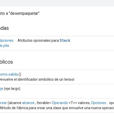
sto a "desempaquetar".
adas
Stack
Opciones
Atributos opcionales para
e pila
licos
como salida
()
Devuelve el identificador simbólico de un tensor.
eje
(eje largo)
crear
(alcance
alcance
, Iterable<
Operando
<T>> valores,
Opciones...
opc
Método de fábrica para crear una clase que envuelve una nueva operació