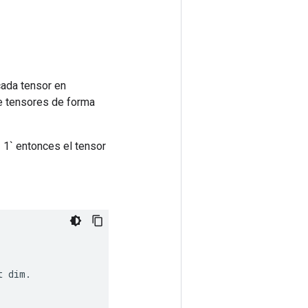
cada tensor en
de tensores de forma
== 1` entonces el tensor
t
dim
.