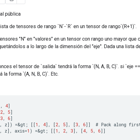
al pública
sta de tensores de rango `N`-`R` en un tensor de rango`(R+1)`.
ensores "N" en "valores" en un tensor con rango uno mayor que 
uetándolos a lo largo de la dimensión del "eje". Dada una lista 
onces el tensor de `salida` tendrá la forma `(N, A, B, C)`. si `eje 
 la forma `(A, N, B, C)`. Etc.
1
,
4
]
[
2
,
5
]
[
3
,
6
]
,
z
]
)
=
&
gt
;
[[
1
,
4
]
,
[
2
,
5
]
,
[
3
,
6
]]
#
Pack
along
firs
,
z
]
,
axis
=
1
)
=
&
gt
;
[[
1
,
2
,
3
]
,
[
4
,
5
,
6
]]