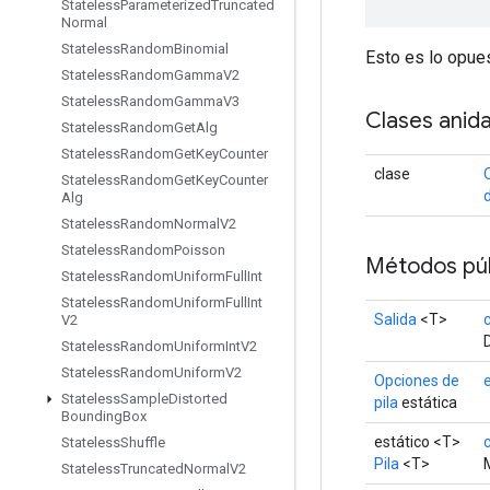
Stateless
Parameterized
Truncated
Normal
Stateless
Random
Binomial
Esto es lo opue
Stateless
Random
Gamma
V2
Stateless
Random
Gamma
V3
Clases anid
Stateless
Random
Get
Alg
Stateless
Random
Get
Key
Counter
clase
Stateless
Random
Get
Key
Counter
d
Alg
Stateless
Random
Normal
V2
Stateless
Random
Poisson
Métodos púb
Stateless
Random
Uniform
Full
Int
Stateless
Random
Uniform
Full
Int
Salida
<T>
V2
Stateless
Random
Uniform
Int
V2
Stateless
Random
Uniform
V2
Opciones de
Stateless
Sample
Distorted
pila
estática
Bounding
Box
estático <T>
Stateless
Shuffle
Pila
<T>
Stateless
Truncated
Normal
V2