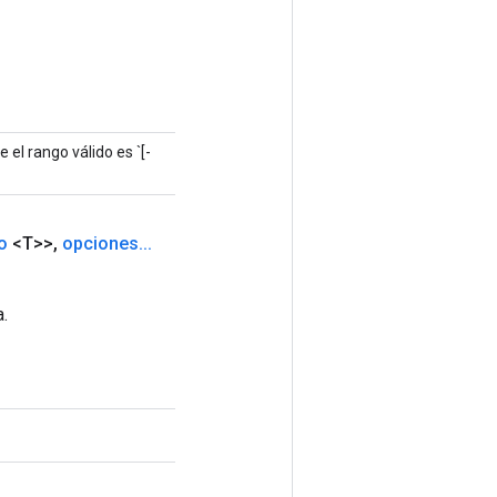
 el rango válido es `[-
o
<T>>
,
opciones
.
.
.
.