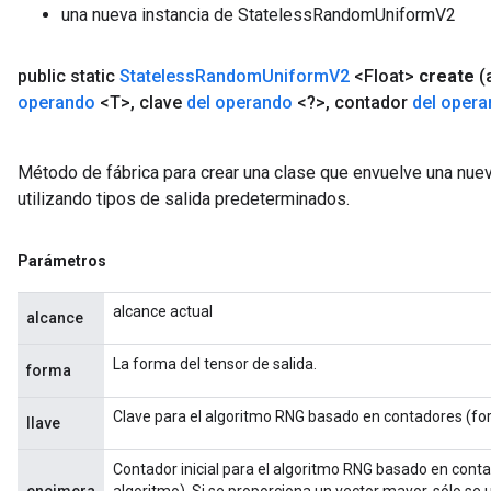
una nueva instancia de StatelessRandomUniformV2
public static
Stateless
Random
Uniform
V2
<Float>
create
(
operando
<T>
,
clave
del operando
<?>
,
contador
del oper
Método de fábrica para crear una clase que envuelve una n
utilizando tipos de salida predeterminados.
Parámetros
alcance actual
alcance
La forma del tensor de salida.
forma
Clave para el algoritmo RNG basado en contadores (for
llave
Contador inicial para el algoritmo RNG basado en conta
encimera
algoritmo). Si se proporciona un vector mayor, sólo se u