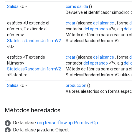
Salida
<U>
como salida
()
Devuelve el identificador simbólico 
estático <U extiende el
crear
(alcance
del alcance
, forma
d
número, T extiende el
contador
del operando
<?>, alg
del 
número>
Método de fábrica para crear una c
StatelessRandomUniformV2
StatelessRandomUniformV2.
<U>
estático <T extiende
crear
(alcance
del alcance
, forma
d
Número>
contador
del operando
<?>, alg
del 
StatelessRandomUniformV2
Método de fábrica para crear una c
<Flotante>
StatelessRandomUniformV2 utilizan
Salida
<U>
producción
()
Valores aleatorios con forma especi
Métodos heredados
De la clase
org.tensorflow.op.PrimitiveOp
De la clase java.lang.Object