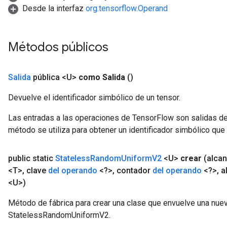
Desde la interfaz
org.tensorflow.Operand
Métodos públicos
Salida
pública <U>
como Salida
()
Devuelve el identificador simbólico de un tensor.
Las entradas a las operaciones de TensorFlow son salidas de
método se utiliza para obtener un identificador simbólico que 
public static
Stateless
Random
Uniform
V2
<U>
crear
(alca
<T>
,
clave
del operando
<?>
,
contador
del operando
<?>
,
a
<U>)
Método de fábrica para crear una clase que envuelve una nue
StatelessRandomUniformV2.