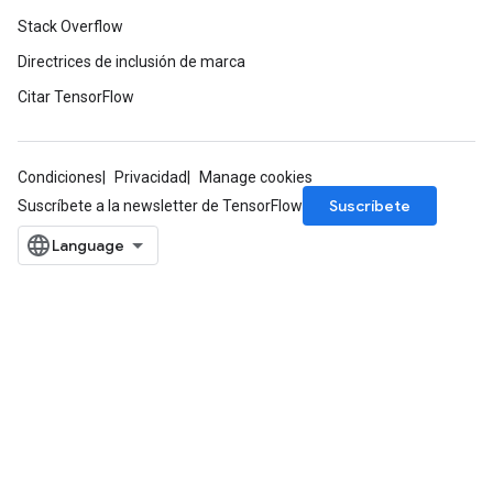
Stack Overflow
Directrices de inclusión de marca
Citar TensorFlow
Condiciones
Privacidad
Manage cookies
Suscríbete
Suscríbete a la newsletter de TensorFlow
radAndCsrInput
gradMomentumAndCsrInput
AndCsrInput
dCsrInput
ndCsrInput