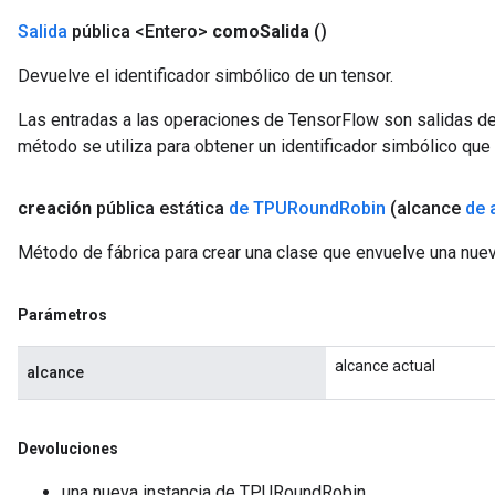
Salida
pública <Entero>
como
Salida
()
Devuelve el identificador simbólico de un tensor.
Las entradas a las operaciones de TensorFlow son salidas de
método se utiliza para obtener un identificador simbólico que 
creación
pública estática
de TPURound
Robin
(alcance
de 
Método de fábrica para crear una clase que envuelve una nu
Parámetros
alcance actual
alcance
Devoluciones
una nueva instancia de TPURoundRobin