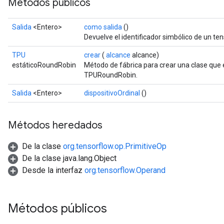
Métodos públicos
Salida
<Entero>
como salida
()
Devuelve el identificador simbólico de un ten
TPU
crear
(
alcance
alcance)
estáticoRoundRobin
Método de fábrica para crear una clase que
TPURoundRobin.
Salida
<Entero>
dispositivoOrdinal
()
Métodos heredados
De la clase
org.tensorflow.op.PrimitiveOp
De la clase java.lang.Object
Desde la interfaz
org.tensorflow.Operand
Métodos públicos