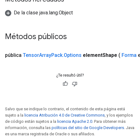
De la clase java.lang.Object
Métodos públicos
pública
Tensor
Array
Pack
.
Options
element
Shape
(
Forma
e
¿Te resultó útil?
Salvo que se indique lo contrario, el contenido de esta página está
sujeto a la
licencia Atribución 4.0 de Creative Commons
, y los ejemplos
de código están sujetos a la
licencia Apache 2.0
. Para obtener más
información, consulta las
políticas del sitio de Google Developers
. Java
es una marca registrada de Oracle o sus afiliados.