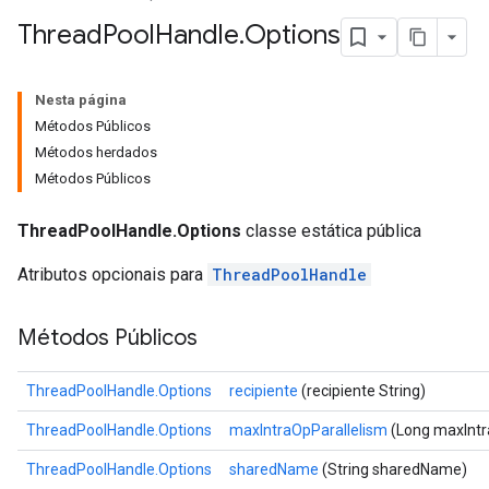
Thread
Pool
Handle
.
Options
Nesta página
Métodos Públicos
Métodos herdados
Métodos Públicos
ThreadPoolHandle.Options
classe estática pública
Atributos opcionais para
ThreadPoolHandle
Métodos Públicos
ThreadPoolHandle.Options
recipiente
(recipiente String)
ThreadPoolHandle.Options
maxIntraOpParallelism
(Long maxIntr
ThreadPoolHandle.Options
sharedName
(String sharedName)