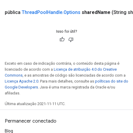
pública
Thread
Pool
Handle
.
Options
shared
Name
(String s
Isso foi útil?
Exceto em caso de indicação contrária, o conteúdo desta página é
licenciado de acordo com a
Licença de atribuição 4.0 do Creative
Commons
, e as amostras de código são licenciadas de acordo com a
Licença Apache 2.0
. Para mais detalhes, consulte as
políticas do site do
Google Developers
. Java é uma marca registrada da Oracle e/ou
afiliadas.
Última atualização 2021-11-11 UTC.
Permanecer conectado
Blog