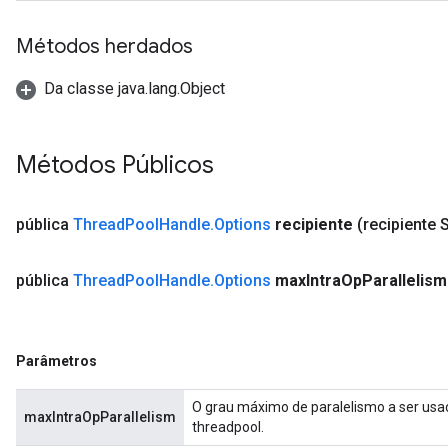
Métodos herdados
Da classe java.lang.Object
Métodos Públicos
pública
Thread
Pool
Handle
.
Options
recipiente
(recipiente S
pública
Thread
Pool
Handle
.
Options
max
Intra
Op
Parallelism
Parâmetros
O grau máximo de paralelismo a ser us
maxIntraOpParallelism
threadpool.