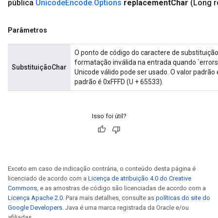
pública
Unicode
Encode
.
Options
replacement
Char
(Long 
Parâmetros
O ponto de código do caractere de substituição
formatação inválida na entrada quando `errors 
SubstituiçãoChar
Unicode válido pode ser usado. O valor padrão 
padrão é 0xFFFD (U + 65533).
Isso foi útil?
Exceto em caso de indicação contrária, o conteúdo desta página é
licenciado de acordo com a
Licença de atribuição 4.0 do Creative
Commons
, e as amostras de código são licenciadas de acordo com a
Licença Apache 2.0
. Para mais detalhes, consulte as
políticas do site do
Google Developers
. Java é uma marca registrada da Oracle e/ou
afiliadas.