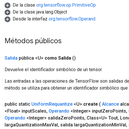
De la clase
org.tensorflow.op.PrimitiveOp
De la clase java.lang.Object
Desde la interfaz
org.tensorflow.Operand
Métodos públicos
Salida
pública <U>
como Salida
()
Devuelve el identificador simbólico de un tensor.
Las entradas a las operaciones de TensorFlow son salidas de
método se utiliza para obtener un identificador simbólico que 
public static
Uniform
Requantize
<U>
create
(
Alcance
alc
<Float> input
Scales
,
Operando
<Integer> input
Zero
Points
,
Operando
<Integer> salida
Zero
Points
,
Class<U> Tout
,
Long
larga
Quantization
Max
Val
,
salida larga
Quantization
Min
Val
,