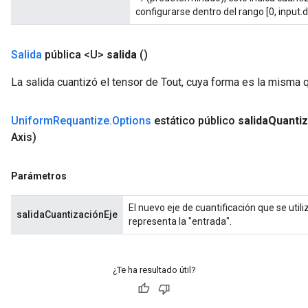
configurarse dentro del rango [0, input.d
Salida
pública <U>
salida
()
La salida cuantizó el tensor de Tout, cuya forma es la misma q
Uniform
Requantize
.
Options
estático público
salida
Quantiz
Axis)
Parámetros
El nuevo eje de cuantificación que se utili
salidaCuantizaciónEje
representa la "entrada".
¿Te ha resultado útil?