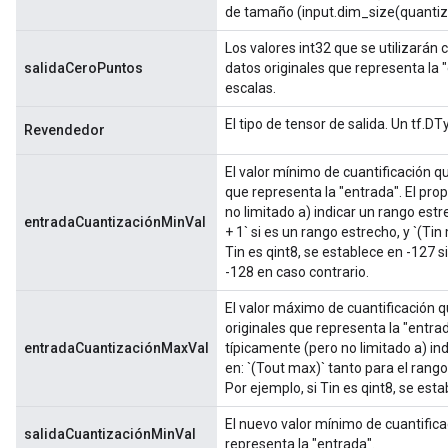
de tamaño (input.dim_size(quantizat
Los valores int32 que se utilizarán
salidaCeroPuntos
datos originales que representa la
escalas.
El tipo de tensor de salida. Un tf.DTy
Revendedor
El valor mínimo de cuantificación que
que representa la "entrada". El pro
no limitado a) indicar un rango est
entradaCuantizaciónMinVal
+ 1` si es un rango estrecho, y `(Tin
Tin es qint8, se establece en -127 s
-128 en caso contrario.
El valor máximo de cuantificación qu
originales que representa la "entrad
entradaCuantizaciónMaxVal
típicamente (pero no limitado a) in
en: `(Tout max)` tanto para el rang
Por ejemplo, si Tin es qint8, se est
El nuevo valor mínimo de cuantificac
salidaCuantizaciónMinVal
representa la "entrada".