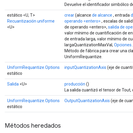
Devuelve el identificador simbólico d
estático <U, T>
crear
(alcance
de alcance
, entrada
d
Recuantización uniforme
operando
<entero>
, escalas de sali
<U>
de operando <entero>,
salida
de ope
valor mínimo de cuantificación de en
de entrada larga, valor mínimo de cua
largaQuantizationMaxVal,
Opciones..
Método de fábrica para crear una c
UniformRequantize.
UniformRequantize.Options
inputQuantizationAxis
(eje de cuanti
estático
Salida
<U>
producción
()
La salida cuantizó el tensor de Tout
UniformRequantize.Options
OutputQuantizationAxis
(eje de cuan
estático
Métodos heredados