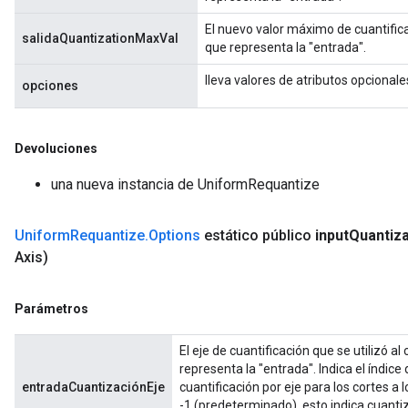
El nuevo valor máximo de cuantifica
salidaQuantizationMaxVal
que representa la "entrada".
lleva valores de atributos opcionale
opciones
Devoluciones
una nueva instancia de UniformRequantize
Uniform
Requantize
.
Options
estático público
input
Quantiza
Axis)
Parámetros
El eje de cuantificación que se utilizó al
representa la "entrada". Indica el índice
entradaCuantizaciónEje
cuantificación por eje para los cortes a 
-1 (predeterminado), esto indica cuantiz