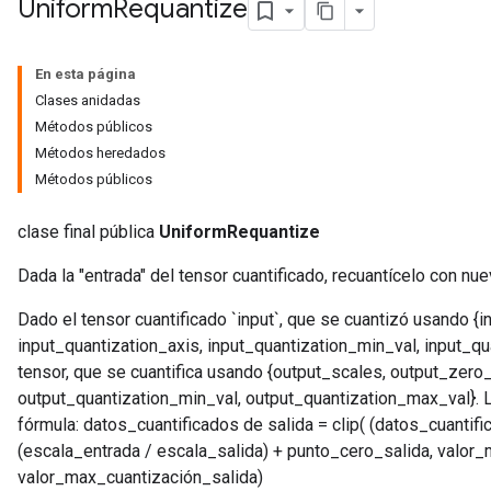
Uniform
Requantize
En esta página
Clases anidadas
Métodos públicos
Métodos heredados
Métodos públicos
clase final pública
UniformRequantize
Dada la "entrada" del tensor cuantificado, recuantícelo con nu
Dado el tensor cuantificado `input`, que se cuantizó usando {
input_quantization_axis, input_quantization_min_val, input_qu
tensor, que se cuantifica usando {output_scales, output_zero_
output_quantization_min_val, output_quantization_max_val}. La
fórmula: datos_cuantificados de salida = clip( (datos_cuantif
(escala_entrada / escala_salida) + punto_cero_salida, valor_m
valor_max_cuantización_salida)