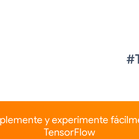
mplemente y experimente fácilm
TensorFlow