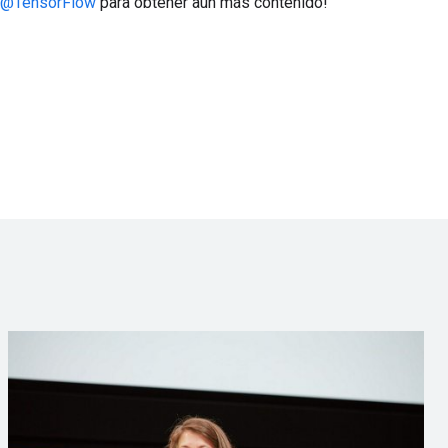
@TensorFlow
para obtener aún más contenido!