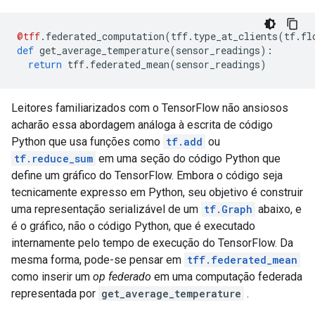
@tff
.
federated_computation
(
tff
.
type_at_clients
(
tf
.
fl
def
 get_average_temperature
(
sensor_readings
):
return
 tff
.
federated_mean
(
sensor_readings
)
Leitores familiarizados com o TensorFlow não ansiosos
acharão essa abordagem análoga à escrita de código
Python que usa funções como
tf.add
ou
tf.reduce_sum
em uma seção do código Python que
define um gráfico do TensorFlow. Embora o código seja
tecnicamente expresso em Python, seu objetivo é construir
uma representação serializável de um
tf.Graph
abaixo, e
é o gráfico, não o código Python, que é executado
internamente pelo tempo de execução do TensorFlow. Da
mesma forma, pode-se pensar em
tff.federated_mean
como inserir um
op federado
em uma computação federada
representada por
get_average_temperature
.