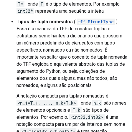
T*
, onde
T
é o tipo de elementos. Por exemplo,
int32*
representa uma sequência inteira.
Tipos de tupla nomeados
(
tff.StructType
).
Essa é a maneira do TFF de construir tuplas e
estruturas semelhantes a dicionários que possuem
um número predefinido de
elementos
com tipos
específicos, nomeados ou não nomeados. É
importante ressaltar que o conceito de tupla nomeada
do TFF engloba o equivalente abstrato das tuplas de
argumento do Python, ou seja, coleções de
elementos dos quais alguns, mas não todos, são
nomeados, e alguns são posicionais.
A notação compacta para tuplas nomeadas é
<n_1=T_1, ..., n_k=T_k>
, onde
n_k
são nomes
de elementos opcionais e
T_k
são tipos de
elementos. Por exemplo,
<int32,int32>
é uma
notação compacta para um par de inteiros sem nome
e
<X=float32,Y=float32>
é uma notação