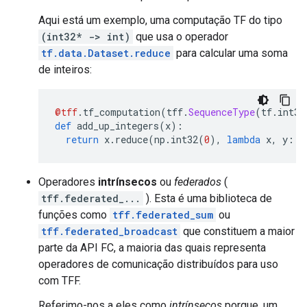
Aqui está um exemplo, uma computação TF do tipo
(int32* -> int)
que usa o operador
tf.data.Dataset.reduce
para calcular uma soma
de inteiros:
@tff
.
tf_computation
(
tff
.
SequenceType
(
tf
.
int32
def
 add_up_integers
(
x
):
return
 x
.
reduce
(
np
.
int32
(
0
),
lambda
 x
,
 y
:
 x
Operadores
intrínsecos
ou
federados
(
tff.federated_...
). Esta é uma biblioteca de
funções como
tff.federated_sum
ou
tff.federated_broadcast
que constituem a maior
parte da API FC, a maioria das quais representa
operadores de comunicação distribuídos para uso
com TFF.
Referimo-nos a eles como
intrínsecos
porque, um