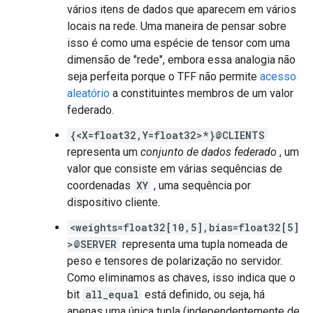
vários itens de dados que aparecem em vários
locais na rede. Uma maneira de pensar sobre
isso é como uma espécie de tensor com uma
dimensão de "rede", embora essa analogia não
seja perfeita porque o TFF não permite
acesso
aleatório
a constituintes membros de um valor
federado.
{<X=float32,Y=float32>*}@CLIENTS
representa um
conjunto de dados federado
, um
valor que consiste em várias sequências de
coordenadas
XY
, uma sequência por
dispositivo cliente.
<weights=float32[10,5],bias=float32[5]
>@SERVER
representa uma tupla nomeada de
peso e tensores de polarização no servidor.
Como eliminamos as chaves, isso indica que o
bit
all_equal
está definido, ou seja, há
apenas uma única tupla (independentemente de