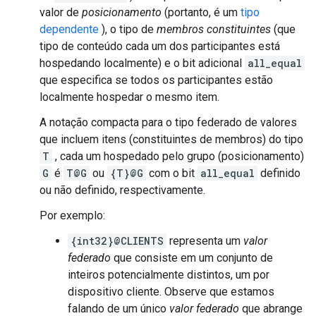
valor de
posicionamento
(portanto, é um
tipo
dependente
), o tipo de
membros constituintes
(que
tipo de conteúdo cada um dos participantes está
hospedando localmente) e o bit adicional
all_equal
que especifica se todos os participantes estão
localmente hospedar o mesmo item.
A notação compacta para o tipo federado de valores
que incluem itens (constituintes de membros) do tipo
T
, cada um hospedado pelo grupo (posicionamento)
G
é
T@G
ou
{T}@G
com o bit
all_equal
definido
ou não definido, respectivamente.
Por exemplo:
{int32}@CLIENTS
representa um
valor
federado
que consiste em um conjunto de
inteiros potencialmente distintos, um por
dispositivo cliente. Observe que estamos
falando de um único
valor federado
que abrange