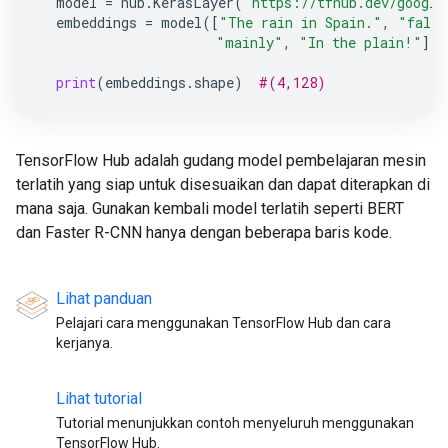
model
=
hub
.
KerasLayer
(
"https://tfhub.dev/google
embeddings
=
model
([
"The rain in Spain."
,
"falls
"mainly"
,
"In the plain!"
])
print
(
embeddings
.
shape
)
#(4,128)
TensorFlow Hub adalah gudang model pembelajaran mesin
terlatih yang siap untuk disesuaikan dan dapat diterapkan di
mana saja. Gunakan kembali model terlatih seperti BERT
dan Faster R-CNN hanya dengan beberapa baris kode.
Lihat panduan
Pelajari cara menggunakan TensorFlow Hub dan cara
kerjanya.
Lihat tutorial
Tutorial menunjukkan contoh menyeluruh menggunakan
TensorFlow Hub.