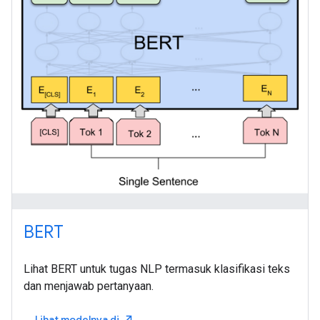
BERT
Lihat BERT untuk tugas NLP termasuk klasifikasi teks
dan menjawab pertanyaan.
Lihat modelnya di
north_east