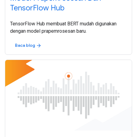
TensorFlow Hub
TensorFlow Hub membuat BERT mudah digunakan
dengan model prapemrosesan baru.
Baca blog
arrow_forward