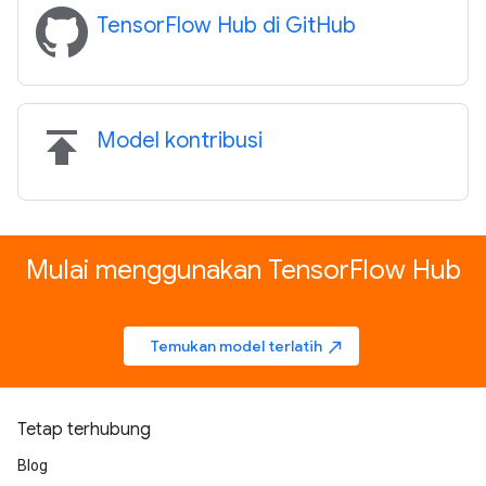
TensorFlow Hub di GitHub
publish
Model kontribusi
Mulai menggunakan TensorFlow Hub
Temukan model terlatih
north_east
Tetap terhubung
Blog