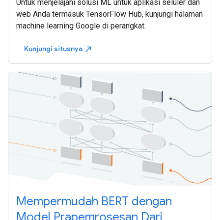
Untuk menjelajahi solusi ML untuk aplikasi seluler dan
web Anda termasuk TensorFlow Hub, kunjungi halaman
machine learning Google di perangkat.
Kunjungi situsnya
north_east
Mempermudah BERT dengan
Model Prapemrosesan Dari