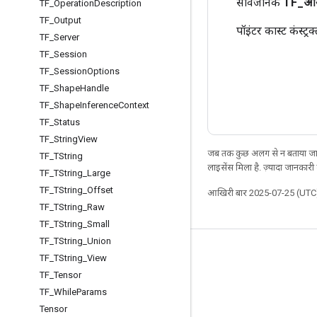
सार्वजनिक
TF
_
आय
TF
_
Operation
Description
TF
_
Output
पॉइंटर कास्ट कंस्ट्रक
TF
_
Server
TF
_
Session
TF
_
Session
Options
TF
_
Shape
Handle
TF
_
Shape
Inference
Context
TF
_
Status
TF
_
String
View
जब तक कुछ अलग से न बताया जाए
TF
_
TString
लाइसेंस मिला है. ज़्यादा जानकारी
TF
_
TString
_
Large
TF
_
TString
_
Offset
आखिरी बार 2025-07-25 (UTC)
TF
_
TString
_
Raw
TF
_
TString
_
Small
TF
_
TString
_
Union
जुड़े रहें
TF
_
TString
_
View
TF
_
Tensor
ब्लॉग
TF
_
While
Params
फ़ोरम
Tensor