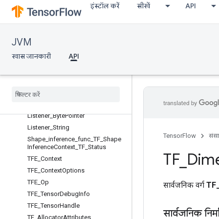
इंस्टॉल करें
सीखें
API
AbstractTF_Session
AbstractTF_SessionOptions
AbstractTF_Status
JVM
AbstractTF_Tensor
Compute_func_Pointer_TF_OpKer
खास जानकारी
API
nelContext
Create
_
func
_
TF
_
Op
Kernel
Construction
Deallocator
_
Pointer
_
long
_
Pointer
Delete
_
func
_
Pointer
Listener
_
Byte
Pointer
Listener
_
String
TensorFlow
संस
Shape
_
inference
_
func
_
TF
_
Shape
Inference
Context
_
TF
_
Status
TF
_
Dim
TFE
_
Context
TFE
_
Context
Options
TFE
_
Op
सार्वजनिक वर्ग
TF
TFE
_
Tensor
Debug
Info
TFE
_
Tensor
Handle
सार्वजनिक निर्
TF
_
Allocator
Attributes