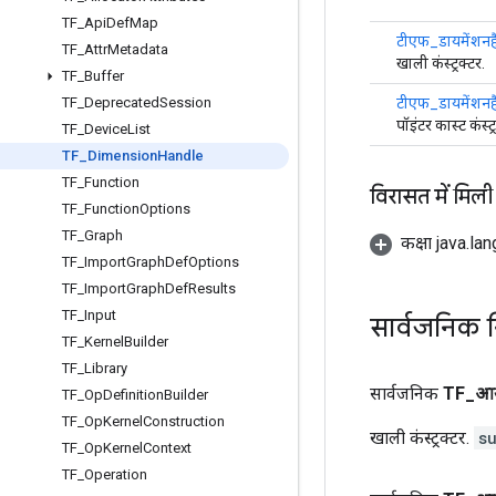
TF
_
Api
Def
Map
टीएफ_डायमेंशनह
TF
_
Attr
Metadata
खाली कंस्ट्रक्टर.
TF
_
Buffer
टीएफ_डायमेंशनह
TF
_
Deprecated
Session
पॉइंटर कास्ट कंस्ट्
TF
_
Device
List
TF
_
Dimension
Handle
TF
_
Function
विरासत में मिली
TF
_
Function
Options
TF
_
Graph
कक्षा java.la
TF
_
Import
Graph
Def
Options
TF
_
Import
Graph
Def
Results
TF
_
Input
सार्वजनिक न
TF
_
Kernel
Builder
TF
_
Library
सार्वजनिक
TF
_
आय
TF
_
Op
Definition
Builder
TF
_
Op
Kernel
Construction
खाली कंस्ट्रक्टर.
s
TF
_
Op
Kernel
Context
TF
_
Operation