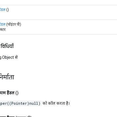
ैंडल
()
ैंडल
(पॉइंटर पी)
रक्टर.
 विधियाँ
ng.Object से
िर्माता
ाम हैंडल
()
uper((Pointer)null)
को कॉल करता है।