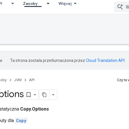
PI
Zasoby
Więcej
Ta strona została przetłumaczona przez
Cloud Translation API
.
soby
JVM
API
Czy te
ptions
 statyczna
Copy.Options
buty dla
Copy