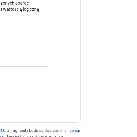
ączonych operacji
st wartością logiczną
4.0
, a fragmenty kodu są dostępne na
licencji
ers
. Java jest zastrzeżonym znakiem