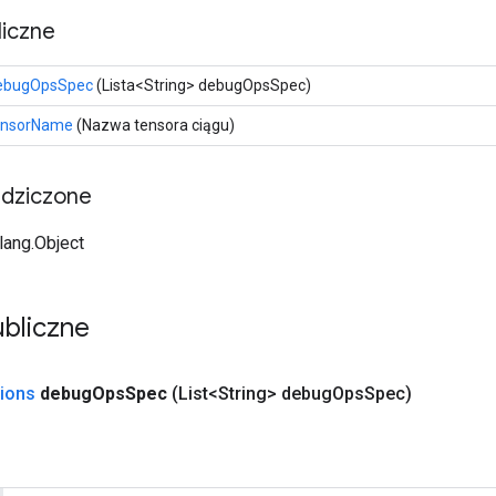
iczne
ebugOpsSpec
(Lista<String> debugOpsSpec)
ensorName
(Nazwa tensora ciągu)
edziczone
.lang.Object
bliczne
ions
debug
Ops
Spec
(List<String> debug
Ops
Spec)