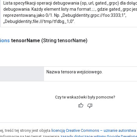
Lista specyfikacji operacji debugowania (op, url, gated_grpc) dla doł
debugowania. Każdy element listy ma format
;
;
, gdzie gated_grpc je
reprezentowaną jako 0/1. Np. „DebugIdentity;grpc://foo:3333;1”,
„DebugIdentity;file:///tmp/tfdbg_1;0”.
ions
tensor
Name
(String tensor
Name)
Nazwa tensora wejściowego.
Czy te wskazówki były pomocne?
j, treść tej strony jest objęta
licencją Creative Commons – uznanie autorstwa 
informacje na ten temat zawierają
zasady dotyczące witryny Google Develop