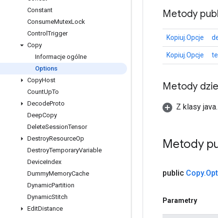
Constant
Metody publ
Consume
Mutex
Lock
Control
Trigger
Kopiuj.Opcje
d
Copy
Kopiuj.Opcje
t
Informacje ogólne
Options
Copy
Host
Metody dzi
Count
Up
To
Decode
Proto
Z klasy java
Deep
Copy
Delete
Session
Tensor
Destroy
Resource
Op
Metody pu
Destroy
Temporary
Variable
Device
Index
public
Copy
.
Opt
Dummy
Memory
Cache
Dynamic
Partition
Dynamic
Stitch
Parametry
Edit
Distance