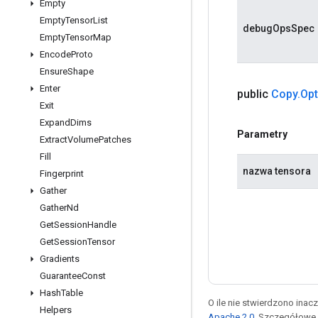
Empty
Empty
Tensor
List
debugOpsSpec
Empty
Tensor
Map
Encode
Proto
Ensure
Shape
Enter
public
Copy
.
Opt
Exit
Expand
Dims
Parametry
Extract
Volume
Patches
Fill
nazwa tensora
Fingerprint
Gather
Gather
Nd
Get
Session
Handle
Get
Session
Tensor
Gradients
Guarantee
Const
Hash
Table
O ile nie stwierdzono inacze
Helpers
Apache 2.0
. Szczegółowe 