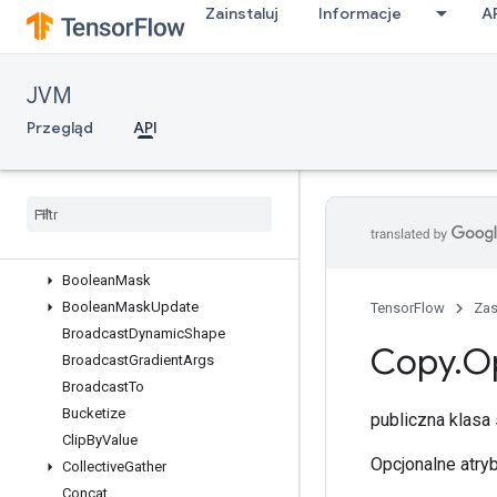
Zainstaluj
Informacje
A
Barrier
BarrierClose
BarrierIncompleteSize
JVM
BarrierInsertMany
BarrierReadySize
Przegląd
API
BarrierTakeMany
Batch
Batch
To
Space
Batch
To
Space
Nd
Bitcast
Boolean
Mask
Boolean
Mask
Update
TensorFlow
Za
Broadcast
Dynamic
Shape
Copy
.
O
Broadcast
Gradient
Args
Broadcast
To
Bucketize
publiczna klasa
Clip
By
Value
Opcjonalne atry
Collective
Gather
Concat