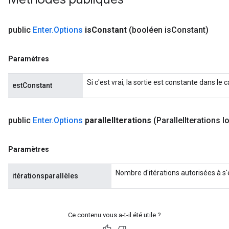
public
Enter
.
Options
is
Constant
(booléen is
Constant)
Paramètres
Si c'est vrai, la sortie est constante dans le 
estConstant
public
Enter
.
Options
parallel
Iterations
(Parallel
Iterations 
Paramètres
Nombre d'itérations autorisées à s'
itérationsparallèles
Ce contenu vous a-t-il été utile ?