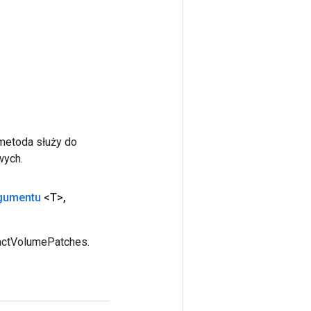
 metoda służy do
wych.
gumentu
<T>
,
ractVolumePatches.