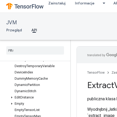
Zainstaluj
Informacje
A
Constant
ConsumeMutexLock
ControlTrigger
JVM
Copy
CopyHost
Przegląd
API
CountUpTo
Decode
Proto
Deep
Copy
Delete
Session
Tensor
Destroy
Resource
Op
Destroy
Temporary
Variable
Device
Index
TensorFlow
Za
Dummy
Memory
Cache
Extract
Dynamic
Partition
Dynamic
Stitch
Edit
Distance
publiczna klas
Empty
Wyodrębnij „łat
Empty
Tensor
List
`extract_image_
Empty
Tensor
Map