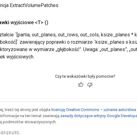
ancja ExtractVolumePatches
awki
wyjściowe <T>
()
tałcie `[partia, out_planes, out_rows, out_cols, ksize_planes *
ębokość]` zawierający poprawki o rozmiarze `ksize_planes x ks
ktoryzowane w wymiarze „głębokość”. Uwaga: „out_planes”, „out_
ek wyjściowych.
Czy te wskazówki były pomocne?
j, treść tej strony jest objęta
licencją Creative Commons – uznanie autorstwa 
informacje na ten temat zawierają
zasady dotyczące witryny Google Develop
jej podmiotów stowarzyszonych.
5-07-25 UTC.