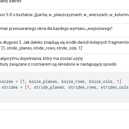
ualny zakres
sor 5-D o kształcie „[partia, w_płaszczyznach, w_wierszach, w_kolumna
miar przesuwanego okna dla każdego wymiaru „wejściowego”.
o długości 5. Jak daleko znajdują się środki dwóch kolejnych fragmentó
 `[1, stride_planes, stride_rows, stride_cols, 1]`.
algorytmu dopełniania, który ma zostać użyty.
ybuty związane z rozmiarem są określone w następujący sposób:
ksizes
=
[
1
,
ksize_planes
,
ksize_rows
,
ksize_cols
,
1
]
strides
=
[
1
,
stride_planes
,
strides_rows
,
strides_cols