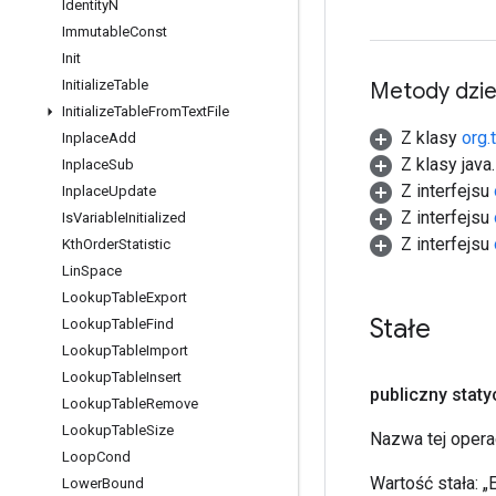
Identity
N
Immutable
Const
Init
Initialize
Table
Metody dzi
Initialize
Table
From
Text
File
Z klasy
org.
Inplace
Add
Z klasy java
Inplace
Sub
Z interfejsu
Inplace
Update
Z interfejsu
Is
Variable
Initialized
Z interfejsu
Kth
Order
Statistic
Lin
Space
Lookup
Table
Export
Stałe
Lookup
Table
Find
Lookup
Table
Import
Lookup
Table
Insert
publiczny stat
Lookup
Table
Remove
Lookup
Table
Size
Nazwa tej opera
Loop
Cond
Wartość stała:
„
Lower
Bound