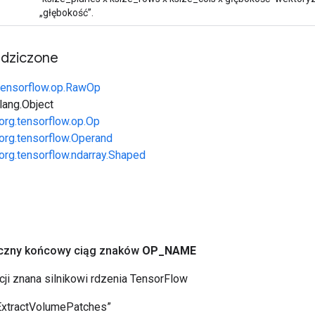
„głębokość”.
edziczone
tensorflow.op.RawOp
.lang.Object
org.tensorflow.op.Op
org.tensorflow.Operand
org.tensorflow.ndarray.Shaped
yczny końcowy ciąg znaków
OP
_
NAME
cji znana silnikowi rdzenia TensorFlow
ExtractVolumePatches”