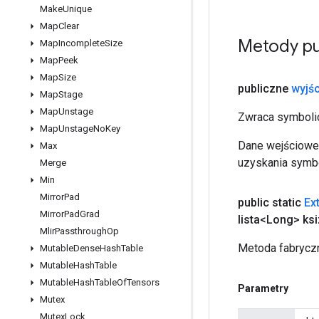
Make
Unique
Map
Clear
Metody pu
Map
Incomplete
Size
Map
Peek
Map
Size
publiczne
wyjśc
Map
Stage
Map
Unstage
Zwraca symbolic
Map
Unstage
No
Key
Dane wejściowe 
Max
uzyskania symbo
Merge
Min
Mirror
Pad
public static
Ex
Mirror
Pad
Grad
lista<Long> ks
Mlir
Passthrough
Op
Metoda fabryczn
Mutable
Dense
Hash
Table
Mutable
Hash
Table
Mutable
Hash
Table
Of
Tensors
Parametry
Mutex
Mutex
Lock