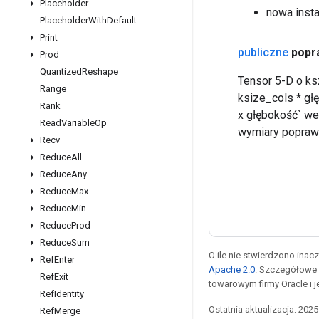
Placeholder
nowa inst
Placeholder
With
Default
Print
publiczne
popr
Prod
Quantized
Reshape
Tensor 5-D o ksz
Range
ksize_cols * gł
Rank
x głębokość` we
Read
Variable
Op
wymiary popraw
Recv
Reduce
All
Reduce
Any
Reduce
Max
Reduce
Min
Reduce
Prod
Reduce
Sum
O ile nie stwierdzono inacze
Ref
Enter
Apache 2.0
. Szczegółowe 
Ref
Exit
towarowym firmy Oracle i 
Ref
Identity
Ostatnia aktualizacja: 202
Ref
Merge