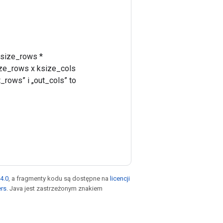
 ksize_rows *
ize_rows x ksize_cols
rows” i „out_cols” to
4.0
, a fragmenty kodu są dostępne na
licencji
ers
. Java jest zastrzeżonym znakiem