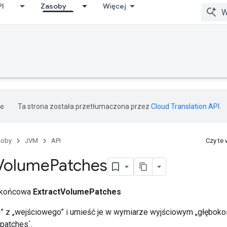
PI
Zasoby
Więcej
Ta strona została przetłumaczona przez
Cloud Translation API
.
soby
JVM
API
Czy te
Volume
Patches
a końcowa
ExtractVolumePatches
ki” z „wejściowego” i umieść je w wymiarze wyjściowym „głębok
patches`.