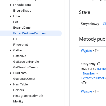
Encode
Proto
Ensure
Shape
Stałe
Enter
Exit
Smyczkowy
O
Expand
Dims
Extract
Volume
Patches
Metody publ
Fill
Fingerprint
Gather
Wyjście
<T>
Gather
Nd
Get
Session
Handle
statyczny <T
Get
Session
Tensor
rozszerza
nume
Gradients
TNumber
>
ExtractVolumeP
Guarantee
Const
<T>
Hash
Table
Helpers
Wyjście
<T>
Histogram
Fixed
Width
Identity