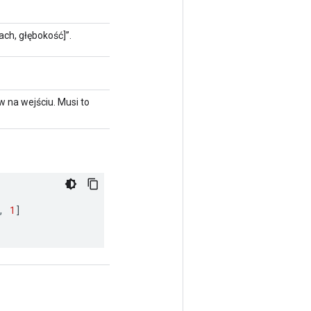
ch, głębokość]”.
w na wejściu. Musi to
,
1
]