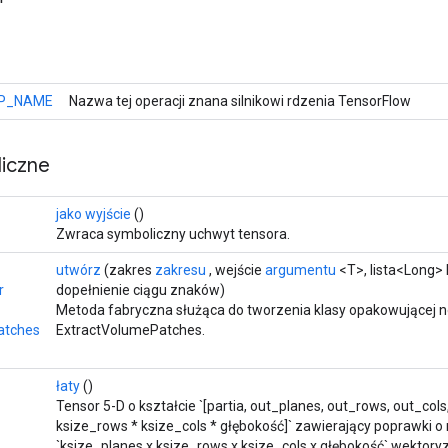
P_NAME
Nazwa tej operacji znana silnikowi rdzenia TensorFlow
iczne
jako wyjście
()
Zwraca symboliczny uchwyt tensora.
utwórz
(zakres
zakresu
, wejście
argumentu
<T>, lista<Long> k
r
dopełnienie ciągu znaków)
Metoda fabryczna służąca do tworzenia klasy opakowującej 
atches
ExtractVolumePatches.
łaty
()
Tensor 5-D o kształcie `[partia, out_planes, out_rows, out_cols
ksize_rows * ksize_cols * głębokość]` zawierający poprawki o
`ksize_planes x ksize_rows x ksize_cols x głębokość` wekto