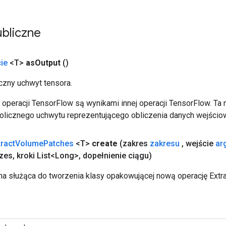
bliczne
ie
<T>
as
Output
()
zny uchwyt tensora.
operacji TensorFlow są wynikami innej operacji TensorFlow. Ta
licznego uchwytu reprezentującego obliczenia danych wejścio
tract
Volume
Patches
<T>
create
(zakres
zakresu
,
wejście
ar
izes
,
kroki List<Long>
,
dopełnienie ciągu)
a służąca do tworzenia klasy opakowującej nową operację Ext