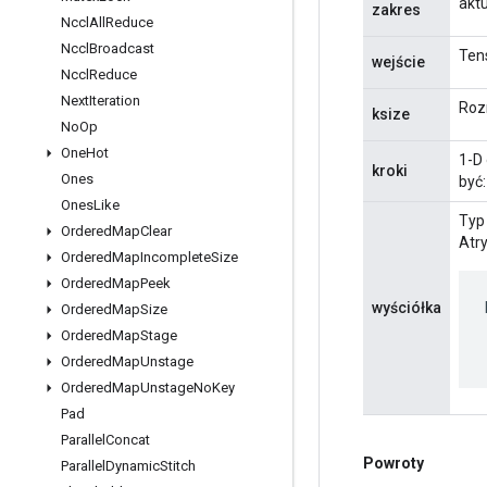
akt
zakres
Nccl
All
Reduce
Nccl
Broadcast
Ten
wejście
Nccl
Reduce
Next
Iteration
Roz
ksize
No
Op
One
Hot
1-D 
kroki
Ones
być:
Ones
Like
Typ 
Ordered
Map
Clear
Atr
Ordered
Map
Incomplete
Size
Ordered
Map
Peek
wyściółka
Ordered
Map
Size
Ordered
Map
Stage
Ordered
Map
Unstage
Ordered
Map
Unstage
No
Key
Pad
Parallel
Concat
Powroty
Parallel
Dynamic
Stitch