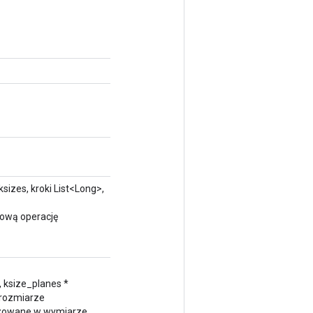
sizes, kroki List<Long>,
nową operację
, ksize_planes *
 rozmiarze
ryzowane w wymiarze