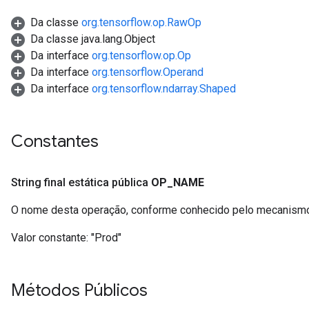
Da classe
org.tensorflow.op.RawOp
Da classe java.lang.Object
Da interface
org.tensorflow.op.Op
Da interface
org.tensorflow.Operand
Da interface
org.tensorflow.ndarray.Shaped
Constantes
String final estática pública
OP
_
NAME
O nome desta operação, conforme conhecido pelo mecanismo
Valor constante:
"Prod"
Métodos Públicos