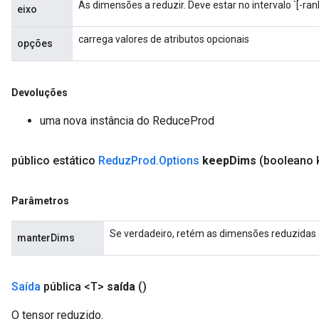
As dimensões a reduzir. Deve estar no intervalo `[-rank
eixo
carrega valores de atributos opcionais
opções
Devoluções
uma nova instância do ReduceProd
público estático
Reduz
Prod
.
Options
keep
Dims
(booleano 
Parâmetros
Se verdadeiro, retém as dimensões reduzida
manterDims
Saída
pública <T>
saída
()
O tensor reduzido.