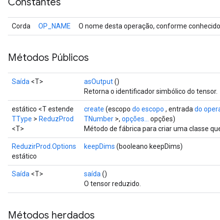
Constantes
Corda
OP_NAME
O nome desta operação, conforme conhecido 
Métodos Públicos
Saída
<T>
asOutput
()
Retorna o identificador simbólico do tensor.
estático <T estende
create
(escopo
do escopo
, entrada
do oper
TType
>
ReduzProd
TNumber
>,
opções...
opções)
<T>
Método de fábrica para criar uma classe q
ReduzirProd.Options
keepDims
(booleano keepDims)
estático
Saída
<T>
saída
()
O tensor reduzido.
Métodos herdados