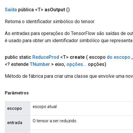
Saída
pública <T>
as
Output
()
Retorna o identificador simbólico do tensor.
As entradas para operações do TensorFlow são saídas de ou
é usado para obter um identificador simbólico que representa 
public static
Reduce
Prod
<T>
create
( escopo
do escopo
,
<? estende
TNumber
> eixo
,
opções
.
.
.
opções)
Método de fábrica para criar uma classe que envolve uma no
Parâmetros
escopo atual
escopo
O tensor a ser reduzido.
entrada