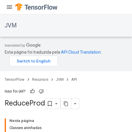
JVM
Esta página foi traduzida pela
API Cloud Translation
.
TensorFlow
Recursos
JVM
API
Isso foi útil?
Reduce
Prod
Nesta página
Classes aninhadas