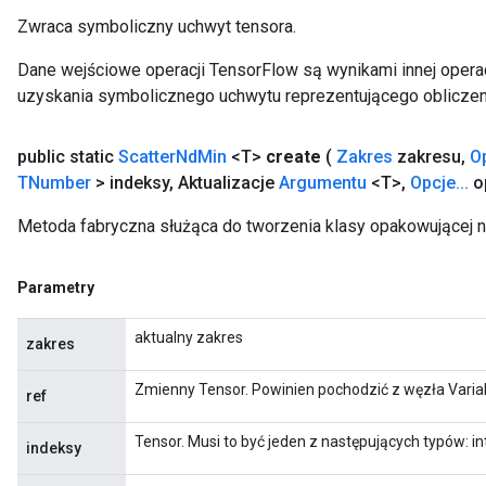
Zwraca symboliczny uchwyt tensora.
Dane wejściowe operacji TensorFlow są wynikami innej operac
uzyskania symbolicznego uchwytu reprezentującego obliczen
public static
Scatter
Nd
Min
<T>
create
(
Zakres
zakresu
,
O
TNumber
> indeksy
,
Aktualizacje
Argumentu
<T>
,
Opcje
.
.
.
o
Metoda fabryczna służąca do tworzenia klasy opakowującej 
Parametry
aktualny zakres
zakres
Zmienny Tensor. Powinien pochodzić z węzła Varia
ref
Tensor. Musi to być jeden z następujących typów: in
indeksy