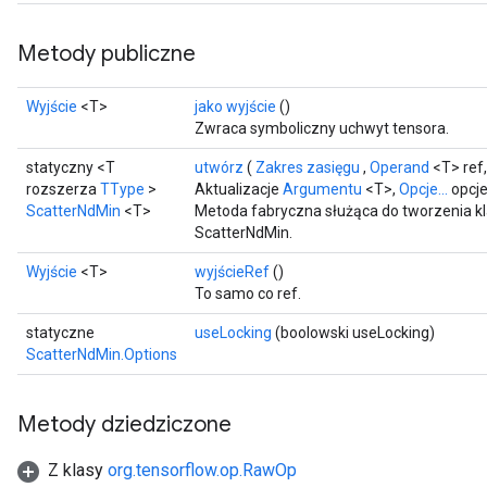
Metody publiczne
Wyjście
<T>
jako wyjście
()
Zwraca symboliczny uchwyt tensora.
statyczny <T
utwórz
(
Zakres zasięgu
,
Operand
<T> ref
rozszerza
TType
>
Aktualizacje
Argumentu
<T>,
Opcje...
opcje
ScatterNdMin
<T>
Metoda fabryczna służąca do tworzenia k
ScatterNdMin.
Wyjście
<T>
wyjścieRef
()
To samo co ref.
statyczne
useLocking
(boolowski useLocking)
ScatterNdMin.Options
Metody dziedziczone
Z klasy
org.tensorflow.op.RawOp