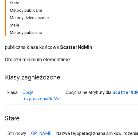
Stałe
Metody publiczne
Metody dziedziczone
Stałe
Metody publiczne
publiczna klasa końcowa
ScatterNdMin
Oblicza minimum elementarne.
Klasy zagnieżdżone
Scatter
Nd
klasa
Opcje
Opcjonalne atrybuty dla
rozproszeniaNdMin
Stałe
Strunowy
OP_NAME
Nazwa tej operacji znana silnikowi rdzeni