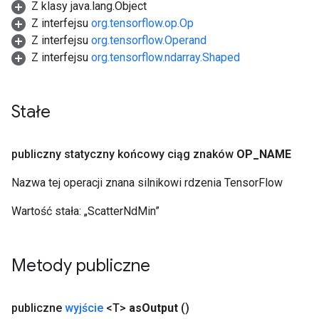
Z klasy java.lang.Object
Z interfejsu
org.tensorflow.op.Op
Z interfejsu
org.tensorflow.Operand
Z interfejsu
org.tensorflow.ndarray.Shaped
Stałe
publiczny statyczny końcowy ciąg znaków
OP
_
NAME
Nazwa tej operacji znana silnikowi rdzenia TensorFlow
Wartość stała:
„ScatterNdMin”
Metody publiczne
publiczne
wyjście
<T>
as
Output
()