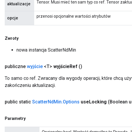
Tensor. Musi mieć ten sam typ co ref. Tensor zaktu
aktualizacje
przenosi opcjonalne wartości atrybutów
opcje
Zwroty
nowa instancja ScatterNdMin
publiczne
wyjście
<T>
wyjście
Ref
()
To samo co ref. Zwracany dla wygody operacji, które chcą uż
zakończeniu aktualizacji.
public static
Scatter
Nd
Min
.
Options
use
Locking
(Boolean u
Parametry