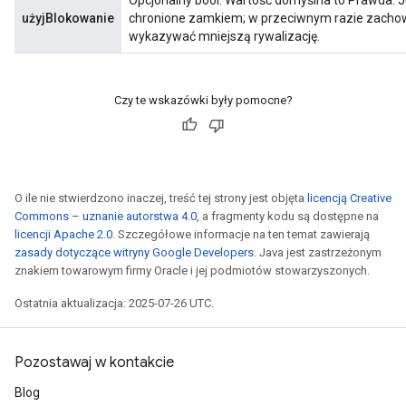
Opcjonalny bool. Wartość domyślna to Prawda. J
użyjBlokowanie
chronione zamkiem; w przeciwnym razie zachowa
wykazywać mniejszą rywalizację.
Czy te wskazówki były pomocne?
O ile nie stwierdzono inaczej, treść tej strony jest objęta
licencją Creative
Commons – uznanie autorstwa 4.0
, a fragmenty kodu są dostępne na
licencji Apache 2.0
. Szczegółowe informacje na ten temat zawierają
zasady dotyczące witryny Google Developers
. Java jest zastrzeżonym
znakiem towarowym firmy Oracle i jej podmiotów stowarzyszonych.
Ostatnia aktualizacja: 2025-07-26 UTC.
Pozostawaj w kontakcie
Blog