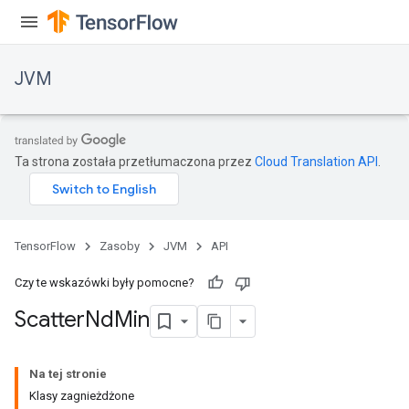
JVM
Ta strona została przetłumaczona przez
Cloud Translation API
.
TensorFlow
Zasoby
JVM
API
Czy te wskazówki były pomocne?
Scatter
Nd
Min
Na tej stronie
Klasy zagnieżdżone