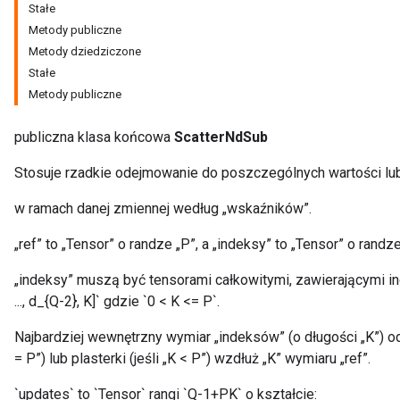
Stałe
Metody publiczne
Metody dziedziczone
Stałe
Metody publiczne
publiczna klasa końcowa
ScatterNdSub
Stosuje rzadkie odejmowanie do poszczególnych wartości lu
w ramach danej zmiennej według „wskaźników”.
„ref” to „Tensor” o randze „P”, a „indeksy” to „Tensor” o randze
„indeksy” muszą być tensorami całkowitymi, zawierającymi ind
..., d_{Q-2}, K]` gdzie `0 < K <= P`.
Najbardziej wewnętrzny wymiar „indeksów” (o długości „K”) o
= P”) lub plasterki (jeśli „K < P”) wzdłuż „K” wymiaru „ref”.
`updates` to `Tensor` rangi `Q-1+PK` o kształcie: