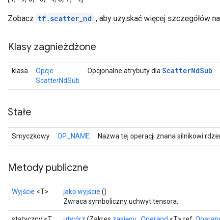
Zobacz
tf.scatter_nd
, aby uzyskać więcej szczegółów na
Klasy zagnieżdżone
Scatter
Nd
Sub
klasa
Opcje
Opcjonalne atrybuty dla
ScatterNdSub
Stałe
Smyczkowy
OP_NAME
Nazwa tej operacji znana silnikowi rdz
Metody publiczne
Wyjście
<T>
jako wyjście
()
Zwraca symboliczny uchwyt tensora.
statyczny <T
utwórz
(Zakres
zasięgu
,
Operand
<T> ref,
Operan