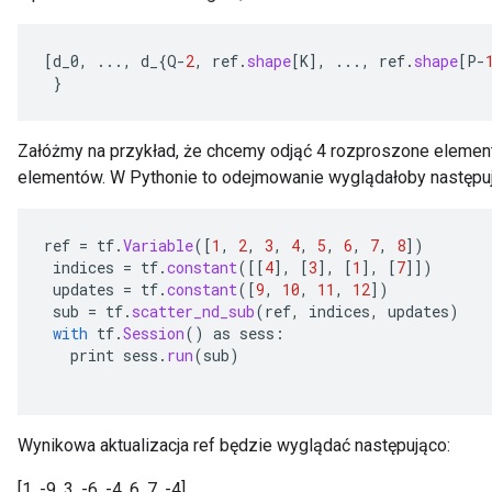
[
d_0
,
...,
d_
{
Q
-
2
,
ref
.
shape
[
K
]
,
...,
ref
.
shape
[
P
-
}
Załóżmy na przykład, że chcemy odjąć 4 rozproszone element
elementów. W Pythonie to odejmowanie wyglądałoby następu
ref
=
tf
.
Variable
(
[
1
,
2
,
3
,
4
,
5
,
6
,
7
,
8
]
)
indices
=
tf
.
constant
(
[[
4
]
,
[
3
]
,
[
1
]
,
[
7
]]
)
updates
=
tf
.
constant
(
[
9
,
10
,
11
,
12
]
)
sub
=
tf
.
scatter_nd_sub
(
ref
,
indices
,
updates
)
with
tf
.
Session
()
as
sess
:
print
sess
.
run
(
sub
)
Wynikowa aktualizacja ref będzie wyglądać następująco:
[1, -9, 3, -6, -4, 6, 7, -4]