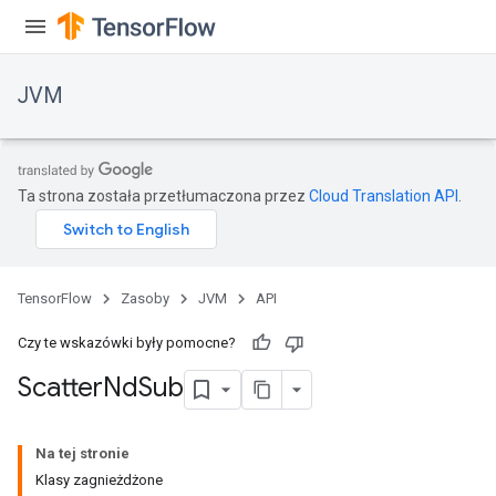
JVM
Ta strona została przetłumaczona przez
Cloud Translation API
.
TensorFlow
Zasoby
JVM
API
Czy te wskazówki były pomocne?
Scatter
Nd
Sub
Na tej stronie
Klasy zagnieżdżone