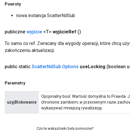
Powroty
nowa instancja ScatterNdSub
publiczne
wyjście
<T>
wyjście
Ref
()
To samo co ref. Zwracany dla wygody operacji, które chcą uż
zakończeniu aktualizacji.
public static
Scatter
Nd
Sub
.
Options
use
Locking
(boolean u
Parametry
Opcjonalny bool. Wartość domyślna to Prawda. J
użyjBlokowanie
chronione zamkiem; w przeciwnym razie zachowa
wykazywać mniejszą rywalizację.
Czy te wskazówki były pomocne?