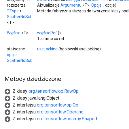
rozszerza
Aktualizacje
Argumentu
<T>,
Opcje...
opcje)
TType
>
Metoda fabryczna służąca do tworzenia klasy opa
ScatterNdSub
<T>
Wyjście
<T>
wyjścieRef
()
To samo co ref.
statyczne
useLocking
(boolowski useLocking)
opcje
ScatterNdSub
Metody dziedziczone
Z klasy
org.tensorflow.op.RawOp
Z klasy java.lang.Object
Z interfejsu
org.tensorflow.op.Op
Z interfejsu
org.tensorflow.Operand
Z interfejsu
org.tensorflow.ndarray.Shaped