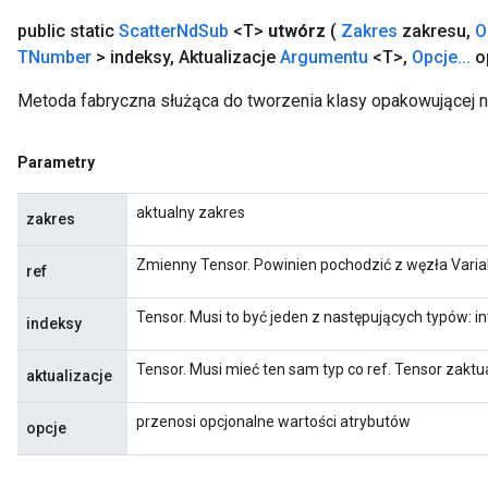
public static
Scatter
Nd
Sub
<T>
utwórz
(
Zakres
zakresu
,
O
TNumber
> indeksy
,
Aktualizacje
Argumentu
<T>
,
Opcje
.
.
.
o
Metoda fabryczna służąca do tworzenia klasy opakowującej 
Parametry
aktualny zakres
zakres
Zmienny Tensor. Powinien pochodzić z węzła Varia
ref
Tensor. Musi to być jeden z następujących typów: in
indeksy
Tensor. Musi mieć ten sam typ co ref. Tensor zaktu
aktualizacje
przenosi opcjonalne wartości atrybutów
opcje