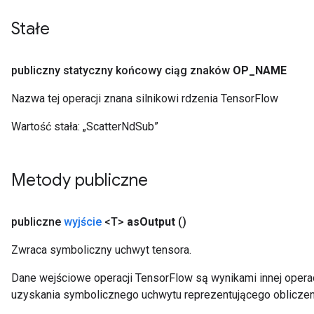
Stałe
publiczny statyczny końcowy ciąg znaków
OP
_
NAME
Nazwa tej operacji znana silnikowi rdzenia TensorFlow
Wartość stała:
„ScatterNdSub”
Metody publiczne
publiczne
wyjście
<T>
as
Output
()
Zwraca symboliczny uchwyt tensora.
Dane wejściowe operacji TensorFlow są wynikami innej operac
uzyskania symbolicznego uchwytu reprezentującego obliczen