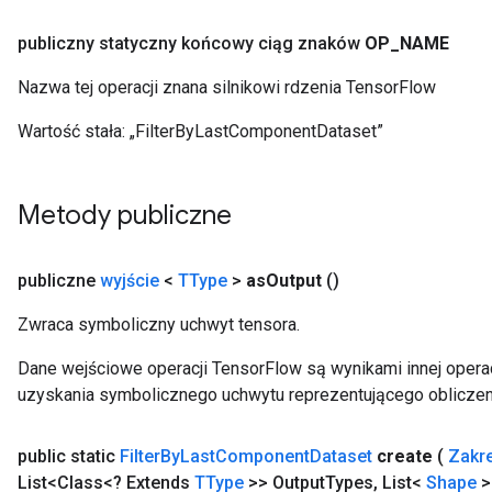
publiczny statyczny końcowy ciąg znaków
OP
_
NAME
Nazwa tej operacji znana silnikowi rdzenia TensorFlow
Wartość stała:
„FilterByLastComponentDataset”
Metody publiczne
publiczne
wyjście
<
TType
>
as
Output
()
Zwraca symboliczny uchwyt tensora.
Dane wejściowe operacji TensorFlow są wynikami innej operac
uzyskania symbolicznego uchwytu reprezentującego obliczen
public static
Filter
By
Last
Component
Dataset
create
(
Zakr
List<Class<? Extends
TType
>> Output
Types
,
List<
Shape
>