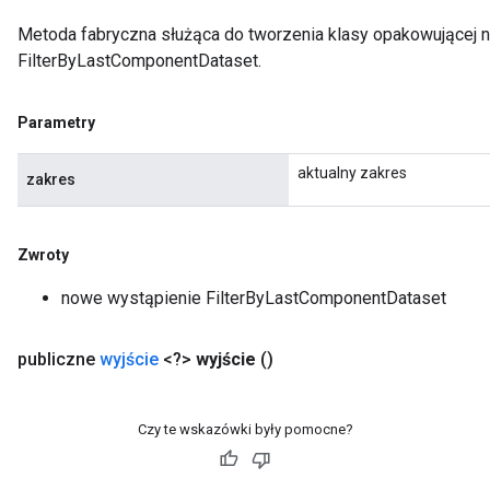
Metoda fabryczna służąca do tworzenia klasy opakowującej 
FilterByLastComponentDataset.
Parametry
aktualny zakres
zakres
Zwroty
nowe wystąpienie FilterByLastComponentDataset
publiczne
wyjście
<?>
wyjście
()
Czy te wskazówki były pomocne?