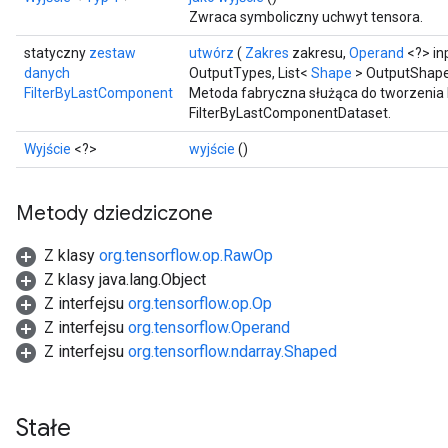
Zwraca symboliczny uchwyt tensora.
statyczny
zestaw
utwórz
(
Zakres
zakresu,
Operand
<?> in
danych
OutputTypes, List<
Shape
> OutputShap
FilterByLastComponent
Metoda fabryczna służąca do tworzenia 
FilterByLastComponentDataset.
Wyjście
<?>
wyjście
()
Metody dziedziczone
Z klasy
org.tensorflow.op.RawOp
Z klasy java.lang.Object
Z interfejsu
org.tensorflow.op.Op
Z interfejsu
org.tensorflow.Operand
Z interfejsu
org.tensorflow.ndarray.Shaped
Stałe