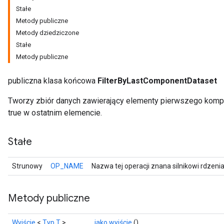
Stałe
Metody publiczne
Metody dziedziczone
Stałe
Metody publiczne
publiczna klasa końcowa
FilterByLastComponentDataset
Tworzy zbiór danych zawierający elementy pierwszego kompo
true w ostatnim elemencie.
Stałe
Strunowy
OP_NAME
Nazwa tej operacji znana silnikowi rdzeni
Metody publiczne
Wyjście
<
Typ T
>
jako wyjście
()