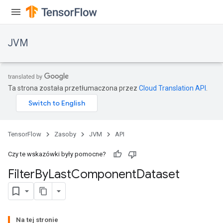
JVM
Ta strona została przetłumaczona przez
Cloud Translation API
.
TensorFlow
Zasoby
JVM
API
Czy te wskazówki były pomocne?
Filter
By
Last
Component
Dataset
Na tej stronie