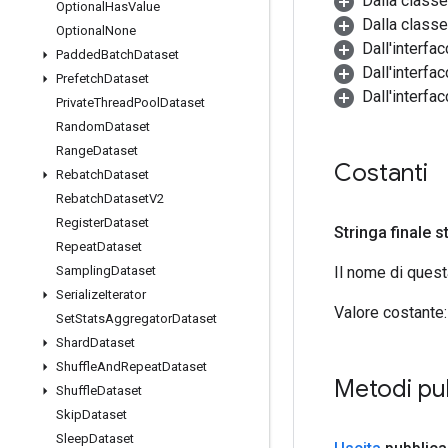
Dalla class
Optional
Has
Value
Dalla classe
Optional
None
Dall'interfa
Padded
Batch
Dataset
Dall'interfa
Prefetch
Dataset
Dall'interfa
Private
Thread
Pool
Dataset
Random
Dataset
Range
Dataset
Costanti
Rebatch
Dataset
Rebatch
Dataset
V2
Register
Dataset
Stringa finale s
Repeat
Dataset
Il nome di ques
Sampling
Dataset
Serialize
Iterator
Valore costante:
Set
Stats
Aggregator
Dataset
Shard
Dataset
Shuffle
And
Repeat
Dataset
Metodi pu
Shuffle
Dataset
Skip
Dataset
Sleep
Dataset