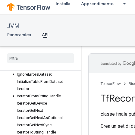
DatasetToSingleElement
Installa
Apprendimento
DatasetToTfRecord
DeleteIterator
DeleteMemoryCache
JVM
DeleteMultiDeviceIterator
Panoramica
API
DenseToSparseBatchDataset
Deserialize
Iterator
Directed
Interleave
Dataset
Filter
By
Last
Component
Dataset
Fixed
Length
Record
Dataset
Ignore
Errors
Dataset
Initialize
Table
From
Dataset
TensorFlow
Ris
Iterator
Tf
Recor
Iterator
From
String
Handle
Iterator
Get
Device
Iterator
Get
Next
classe finale pu
Iterator
Get
Next
As
Optional
Iterator
Get
Next
Sync
Crea un set di d
Iterator
To
String
Handle