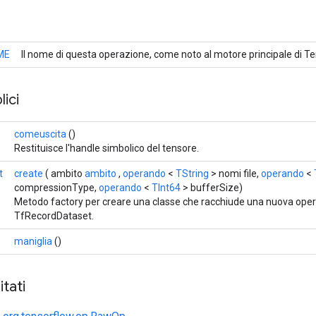
ME
Il nome di questa operazione, come noto al motore principale di T
ici
comeuscita
()
Restituisce l'handle simbolico del tensore.
t
create
( ambito
ambito
,
operando
<
TString
> nomi file,
operando
<
compressionType,
operando
<
TInt64
> bufferSize)
Metodo factory per creare una classe che racchiude una nuova ope
TfRecordDataset.
maniglia
()
tati