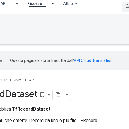
API
Risorse
Altro
Questa pagina è stata tradotta dall'
API Cloud Translation
.
orse
JVM
API
d
Dataset
bblica
TfRecordDataset
ati che emette i record da uno o più file TFRecord.