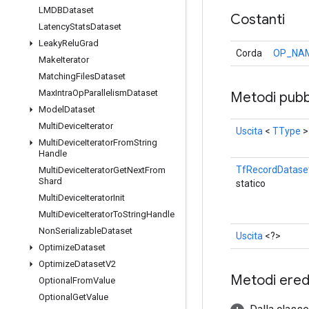
LMDBDataset
Costanti
Latency
Stats
Dataset
Leaky
Relu
Grad
Corda
OP_NA
Make
Iterator
Matching
Files
Dataset
Max
Intra
Op
Parallelism
Dataset
Metodi pubbl
Model
Dataset
Multi
Device
Iterator
Uscita
<
TType
>
Multi
Device
Iterator
From
String
Handle
TfRecordDatase
Multi
Device
Iterator
Get
Next
From
Shard
statico
Multi
Device
Iterator
Init
Multi
Device
Iterator
To
String
Handle
Non
Serializable
Dataset
Uscita
<?>
Optimize
Dataset
Optimize
Dataset
V2
Metodi eredi
Optional
From
Value
Optional
Get
Value