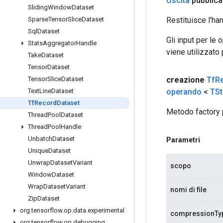
Uscita
pubblica
Sliding
Window
Dataset
Restituisce l'ha
Sparse
Tensor
Slice
Dataset
Sql
Dataset
Gli input per le
Stats
Aggregator
Handle
viene utilizzato
Take
Dataset
Tensor
Dataset
creazione
Tf
R
Tensor
Slice
Dataset
operando
<
TSt
Text
Line
Dataset
Tf
Record
Dataset
Metodo factory 
Thread
Pool
Dataset
Thread
Pool
Handle
Unbatch
Dataset
Parametri
Unique
Dataset
Unwrap
Dataset
Variant
scopo
Window
Dataset
Wrap
Dataset
Variant
nomi di file
Zip
Dataset
org
.
tensorflow
.
op
.
data
.
experimental
compressionTy
org
.
tensorflow
.
op
.
debugging