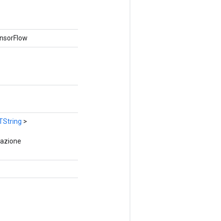
ensorFlow
TString
>
razione