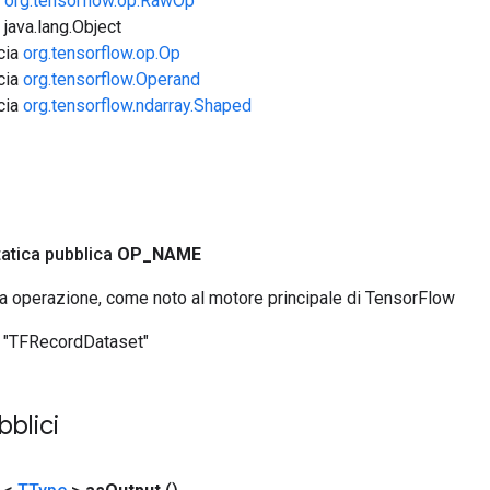
e
org.tensorflow.op.RawOp
 java.lang.Object
ccia
org.tensorflow.op.Op
ccia
org.tensorflow.Operand
ccia
org.tensorflow.ndarray.Shaped
tatica pubblica
OP
_
NAME
ta operazione, come noto al motore principale di TensorFlow
"TFRecordDataset"
bblici