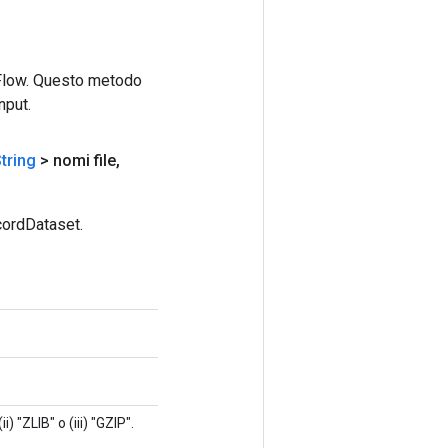
rFlow. Questo metodo
nput.
tring
> nomi file
,
cordDataset.
 "ZLIB" o (iii) "GZIP".