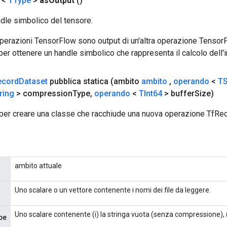
 <
TType
>
as
Output
()
ndle simbolico del tensore.
 operazioni TensorFlow sono output di un'altra operazione Tenso
 per ottenere un handle simbolico che rappresenta il calcolo dell'i
ecord
Dataset
pubblica statica
(ambito
ambito
,
operando
<
TS
ring
> compression
Type
,
operando
<
TInt64
> buffer
Size)
per creare una classe che racchiude una nuova operazione TfRe
ambito attuale
Uno scalare o un vettore contenente i nomi dei file da leggere.
Uno scalare contenente (i) la stringa vuota (senza compressione), (ii)
pe