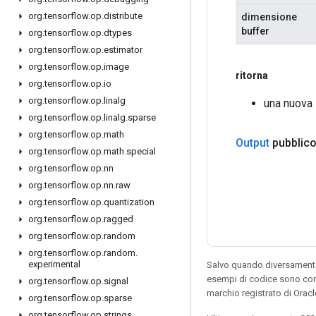
org
.
tensorflow
.
op
.
distribute
dimensione
buffer
org
.
tensorflow
.
op
.
dtypes
org
.
tensorflow
.
op
.
estimator
org
.
tensorflow
.
op
.
image
ritorna
org
.
tensorflow
.
op
.
io
org
.
tensorflow
.
op
.
linalg
una nuova 
org
.
tensorflow
.
op
.
linalg
.
sparse
org
.
tensorflow
.
op
.
math
Output
pubblico
org
.
tensorflow
.
op
.
math
.
special
org
.
tensorflow
.
op
.
nn
org
.
tensorflow
.
op
.
nn
.
raw
org
.
tensorflow
.
op
.
quantization
org
.
tensorflow
.
op
.
ragged
org
.
tensorflow
.
op
.
random
org
.
tensorflow
.
op
.
random
.
experimental
Salvo quando diversamente 
esempi di codice sono con
org
.
tensorflow
.
op
.
signal
marchio registrato di Oracl
org
.
tensorflow
.
op
.
sparse
org
.
tensorflow
.
op
.
strings