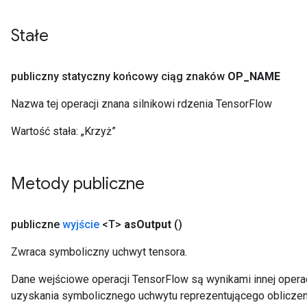
Stałe
publiczny statyczny końcowy ciąg znaków
OP
_
NAME
Nazwa tej operacji znana silnikowi rdzenia TensorFlow
Wartość stała:
„Krzyż”
Metody publiczne
publiczne
wyjście
<T>
as
Output
()
Zwraca symboliczny uchwyt tensora.
Dane wejściowe operacji TensorFlow są wynikami innej operac
uzyskania symbolicznego uchwytu reprezentującego obliczen