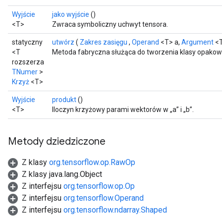
Wyjście
jako wyjście
()
<T>
Zwraca symboliczny uchwyt tensora.
statyczny
utwórz
(
Zakres zasięgu
,
Operand
<T> a,
Argument
<T
<T
Metoda fabryczna służąca do tworzenia klasy opakowu
rozszerza
TNumer
>
Krzyż
<T>
Wyjście
produkt
()
<T>
Iloczyn krzyżowy parami wektorów w „a” i „b”.
Metody dziedziczone
Z klasy
org.tensorflow.op.RawOp
Z klasy java.lang.Object
Z interfejsu
org.tensorflow.op.Op
Z interfejsu
org.tensorflow.Operand
Z interfejsu
org.tensorflow.ndarray.Shaped