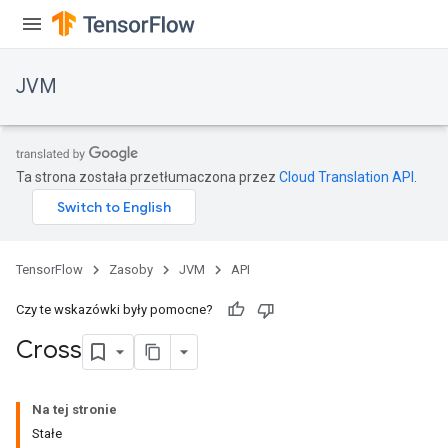
JVM
Ta strona została przetłumaczona przez
Cloud Translation API
.
ions
TensorFlow
Zasoby
JVM
API
Czy te wskazówki były pomocne?
Cross
Na tej stronie
Stałe