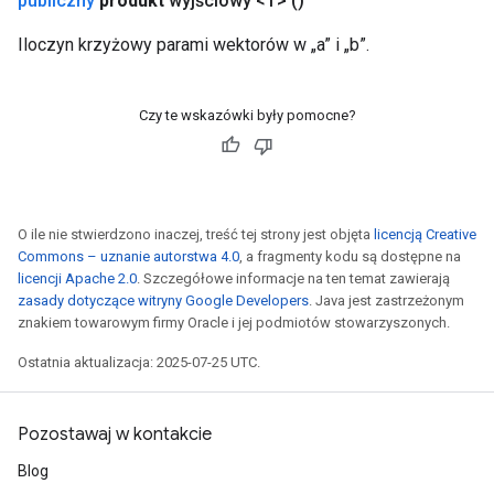
publiczny
produkt
wyjściowy <T>
()
Iloczyn krzyżowy parami wektorów w „a” i „b”.
Czy te wskazówki były pomocne?
O ile nie stwierdzono inaczej, treść tej strony jest objęta
licencją Creative
Commons – uznanie autorstwa 4.0
, a fragmenty kodu są dostępne na
licencji Apache 2.0
. Szczegółowe informacje na ten temat zawierają
zasady dotyczące witryny Google Developers
. Java jest zastrzeżonym
znakiem towarowym firmy Oracle i jej podmiotów stowarzyszonych.
Ostatnia aktualizacja: 2025-07-25 UTC.
Pozostawaj w kontakcie
Blog