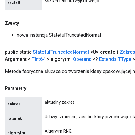
Kształt tensora wyjściowego.
kształt
Zwroty
nowa instancja StatefulTruncatedNormal
public static
Stateful
Truncated
Normal
<U>
create
(
Zakre
Argument <
TInt64
> algorytm
,
Operand
<?
Extends
TType
>
Metoda fabryczna służąca do tworzenia klasy opakowującej n
Parametry
aktualny zakres
zakres
Uchwyt zmiennej zasobu, który przechowuje st
ratunek
Algorytm RNG.
algorytm