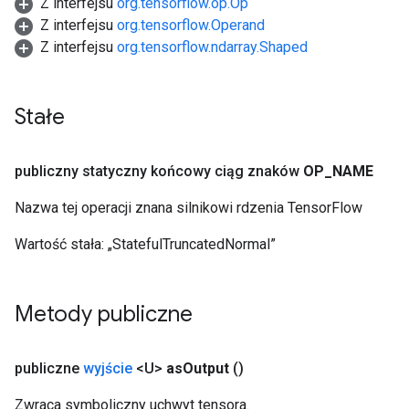
Z interfejsu
org.tensorflow.op.Op
Z interfejsu
org.tensorflow.Operand
Z interfejsu
org.tensorflow.ndarray.Shaped
Stałe
publiczny statyczny końcowy ciąg znaków
OP
_
NAME
Nazwa tej operacji znana silnikowi rdzenia TensorFlow
Wartość stała:
„StatefulTruncatedNormal”
Metody publiczne
publiczne
wyjście
<U>
as
Output
()
Zwraca symboliczny uchwyt tensora.