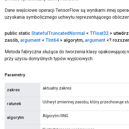
Dane wejściowe operacji TensorFlow są wynikami innej operac
uzyskania symbolicznego uchwytu reprezentującego obliczen
public static
Stateful
Truncated
Normal
<
TFloat32
>
utwórz
zasób
,
argument
<
TInt64
> algorytm
,
argument
<? rozsze
Metoda fabryczna służąca do tworzenia klasy opakowującej 
przy użyciu domyślnych typów wyjściowych.
Parametry
aktualny zakres
zakres
Uchwyt zmiennej zasobu, który przechowuje st
ratunek
Algorytm RNG.
algorytm