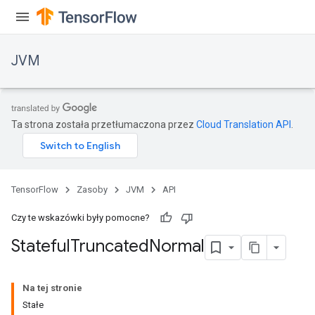
JVM
Ta strona została przetłumaczona przez
Cloud Translation API
.
TensorFlow
Zasoby
JVM
API
Czy te wskazówki były pomocne?
Stateful
Truncated
Normal
ions
Na tej stronie
Stałe