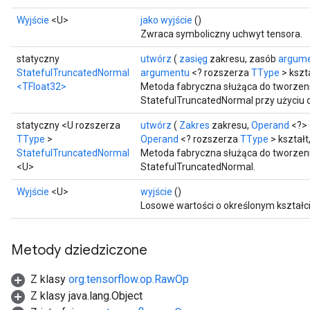
Wyjście
<U>
jako wyjście
()
Zwraca symboliczny uchwyt tensora.
statyczny
utwórz
(
zasięg
zakresu, zasób
argum
StatefulTruncatedNormal
argumentu
<? rozszerza
TType
> kszt
<TFloat32>
Metoda fabryczna służąca do tworzeni
StatefulTruncatedNormal przy użyciu
statyczny <U rozszerza
utwórz
(
Zakres
zakresu,
Operand
<?> 
TType
>
Operand
<? rozszerza
TType
> kształt
StatefulTruncatedNormal
Metoda fabryczna służąca do tworzeni
<U>
StatefulTruncatedNormal.
Wyjście
<U>
wyjście
()
Losowe wartości o określonym kształci
Metody dziedziczone
Z klasy
org.tensorflow.op.RawOp
Z klasy java.lang.Object