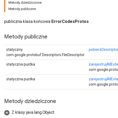
Metody dziedziczone
Metody publiczne
publiczna klasa końcowa
ErrorCodesProtos
Metody publiczne
statyczny
pobierzDescripto
com.google.protobuf.Descriptors.FileDescriptor
statyczna pustka
zarejestrujAllExt
com.google.proto
statyczna pustka
zarejestrujAllExt
com.google.proto
Metody dziedziczone
Z klasy java.lang.Object