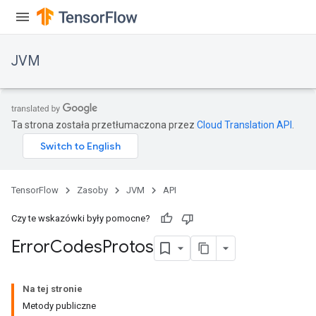
JVM
Ta strona została przetłumaczona przez
Cloud Translation API
.
TensorFlow
Zasoby
JVM
API
Czy te wskazówki były pomocne?
Error
Codes
Protos
Na tej stronie
Metody publiczne