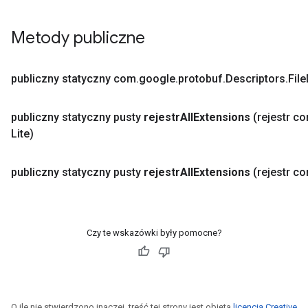
Metody publiczne
publiczny statyczny com
.
google
.
protobuf
.
Descriptors
.
File
publiczny statyczny pusty
rejestr
All
Extensions
(rejestr c
Lite)
publiczny statyczny pusty
rejestr
All
Extensions
(rejestr c
Czy te wskazówki były pomocne?
O ile nie stwierdzono inaczej, treść tej strony jest objęta
licencją Creative