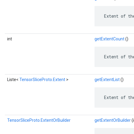
 Extent of th
int
getExtentCount
()
 Extent of th
Liste<
TensorSliceProto.Extent
>
getExtentList
()
 Extent of th
TensorSliceProto.ExtentOrBuilder
getExtentOrBuilder
(