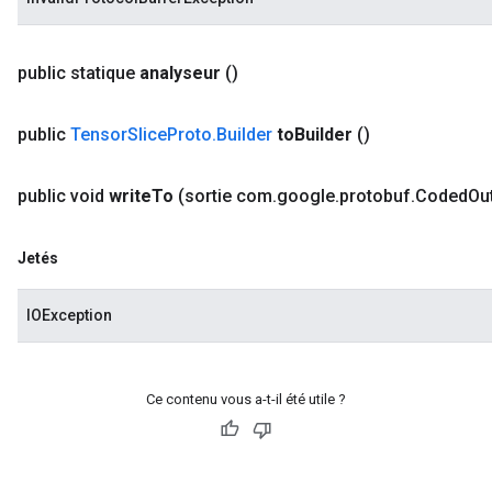
public statique
analyseur
()
public
Tensor
Slice
Proto
.
Builder
to
Builder
()
public void
write
To
(sortie com
.
google
.
protobuf
.
Coded
Ou
Jetés
IOException
Ce contenu vous a-t-il été utile ?