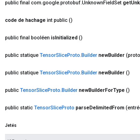
public final com
.
google
.
protobuf
.
Unknown
Field
Set
get
Un
code de hachage
int public
()
public final booléen
is
Initialized
()
public statique
Tensor
Slice
Proto
.
Builder
new
Builder
(prot
public statique
Tensor
Slice
Proto
.
Builder
new
Builder
()
public
Tensor
Slice
Proto
.
Builder
new
Builder
For
Type
()
public static
Tensor
Slice
Proto
parse
Delimited
From
(entré
Jetés