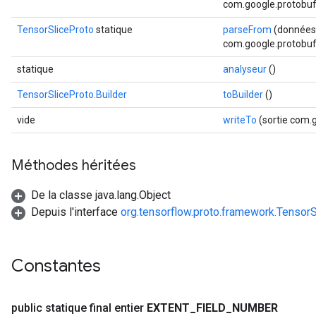
com.google.protobuf.
TensorSliceProto
statique
parseFrom
(données 
com.google.protobuf.
statique
analyseur
()
TensorSliceProto.Builder
toBuilder
()
vide
writeTo
(sortie com.
Méthodes héritées
De la classe java.lang.Object
Depuis l'interface
org.tensorflow.proto.framework.TensorS
Constantes
public statique final entier
EXTENT
_
FIELD
_
NUMBER