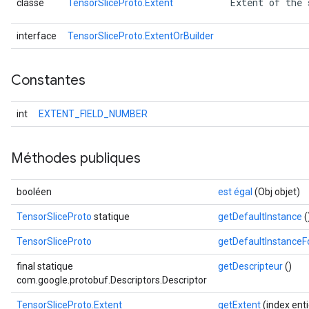
 Extent of the 
classe
TensorSliceProto.Extent
interface
TensorSliceProto.ExtentOrBuilder
Constantes
int
EXTENT_FIELD_NUMBER
Méthodes publiques
booléen
est égal
(Obj objet)
TensorSliceProto
statique
getDefaultInstance
(
TensorSliceProto
getDefaultInstance
final statique
getDescripteur
()
com.google.protobuf.Descriptors.Descriptor
TensorSliceProto.Extent
getExtent
(index enti