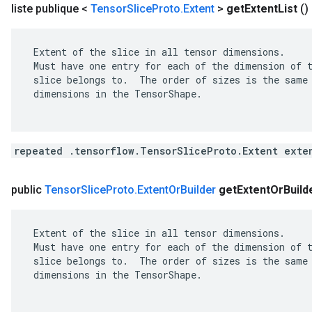
liste publique <
Tensor
Slice
Proto
.
Extent
>
get
Extent
List
()
 Extent of the slice in all tensor dimensions.

 Must have one entry for each of the dimension of t
 slice belongs to.  The order of sizes is the same 
 dimensions in the TensorShape.

repeated .tensorflow.TensorSliceProto.Extent exte
public
Tensor
Slice
Proto
.
Extent
Or
Builder
get
Extent
Or
Build
 Extent of the slice in all tensor dimensions.

 Must have one entry for each of the dimension of t
 slice belongs to.  The order of sizes is the same 
 dimensions in the TensorShape.
