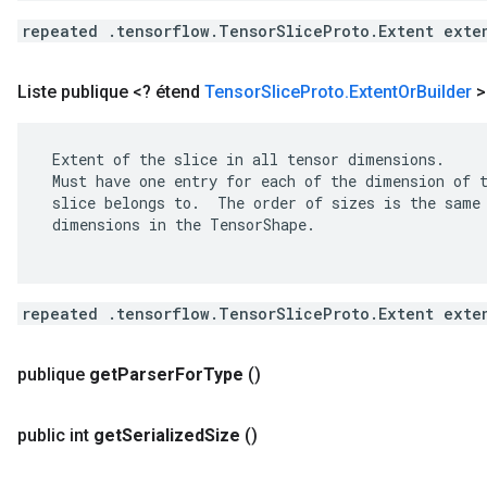
repeated .tensorflow.TensorSliceProto.Extent exte
Liste publique <? étend
Tensor
Slice
Proto
.
Extent
Or
Builder
>
 Extent of the slice in all tensor dimensions.

 Must have one entry for each of the dimension of t
 slice belongs to.  The order of sizes is the same 
 dimensions in the TensorShape.

repeated .tensorflow.TensorSliceProto.Extent exte
publique
get
Parser
For
Type
()
public int
get
Serialized
Size
()