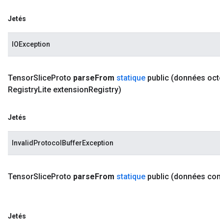
Jetés
IOException
Tensor
Slice
Proto
parse
From
statique
public
(données octe
Registry
Lite extension
Registry)
Jetés
InvalidProtocolBufferException
Tensor
Slice
Proto
parse
From
statique
public
(données co
Jetés