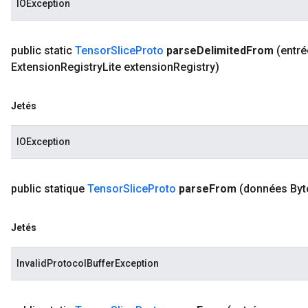
IOException
public static
Tensor
Slice
Proto
parse
Delimited
From
(entré
Extension
Registry
Lite extension
Registry)
Jetés
IOException
public statique
Tensor
Slice
Proto
parse
From
(données Byt
Jetés
InvalidProtocolBufferException