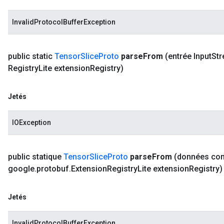
InvalidProtocolBufferException
public static
Tensor
Slice
Proto
parse
From
(entrée Input
St
Registry
Lite extension
Registry)
Jetés
IOException
public statique
Tensor
Slice
Proto
parse
From
(données co
google
.
protobuf
.
Extension
Registry
Lite extension
Registry)
Jetés
InvalidProtocolBufferException