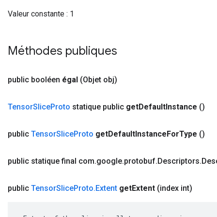
Valeur constante :
1
Méthodes publiques
public booléen
égal
(Objet obj)
Tensor
Slice
Proto
statique public
get
Default
Instance
()
public
Tensor
Slice
Proto
get
Default
Instance
For
Type
()
public statique final com
.
google
.
protobuf
.
Descriptors
.
Desc
public
Tensor
Slice
Proto
.
Extent
get
Extent
(index int)