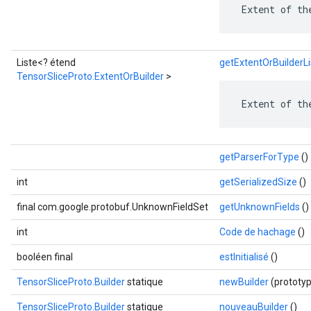
 Extent of th
Liste<? étend
getExtentOrBuilderLi
TensorSliceProto.ExtentOrBuilder
>
 Extent of th
getParserForType
()
int
getSerializedSize
()
final com.google.protobuf.UnknownFieldSet
getUnknownFields
()
int
Code de hachage
()
booléen final
estInitialisé
()
TensorSliceProto.Builder
statique
newBuilder
(prototy
TensorSliceProto.Builder
statique
nouveauBuilder
()