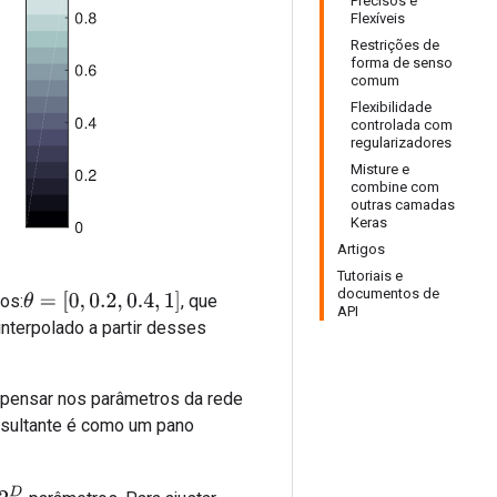
Precisos e
Flexíveis
Restrições de
forma de senso
comum
Flexibilidade
controlada com
regularizadores
Misture e
combine com
outras camadas
Keras
Artigos
Tutoriais e
documentos de
θ
=
[
0
,
0.2
,
0.4
,
1
]
os:
, que
API
interpolado a partir desses
e pensar nos parâmetros da rede
esultante é como um pano
2
D