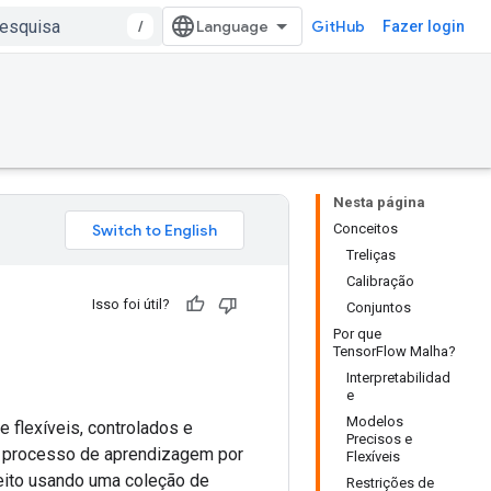
/
GitHub
Fazer login
Nesta página
Conceitos
Treliças
Calibração
Isso foi útil?
Conjuntos
Por que
TensorFlow Malha?
Interpretabilidad
e
Modelos
flexíveis, controlados e
Precisos e
no processo de aprendizagem por
Flexíveis
feito usando uma coleção de
Restrições de