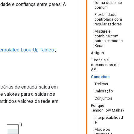
forma de senso
ade e confiança entre pares. A
comum
Flexibilidade
controlada com
regularizadores
Misture e
combine com
outras camadas
Keras
terpolated Look-Up Tables
,
Artigos
Tutoriais e
documentos de
API
Conceitos
Treliças
trárias de entrada-saída em
Calibração
e valores para a saída nos
Conjuntos
artir dos valores da rede em
Por que
TensorFlow Malha?
Interpretabilidad
e
Modelos