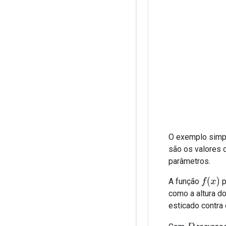
O exemplo simpl
são os valores d
parâmetros.
f
(
x
)
A função
p
como a altura d
esticado contra 