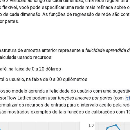
 e 2 vértices ao longo de cada dimensão, uma rede regular terá
 flexível, você pode especificar uma rede mais refinada sobre
go de cada dimensão. As funções de regressão de rede são contí
por partes.
strutura de amostra anterior represente a
felicidade aprendida 
calculada usando recursos:
afé, na faixa de 0 a 20 dólares
até o usuário, na faixa de 0 a 30 quilômetros
sso modelo aprenda a felicidade do usuário com uma sugestão 
sorFlow Lattice podem usar
funções lineares por partes
(com
t
normalizar os recursos de entrada para o intervalo aceito pela re
 são mostrados exemplos de tais funções de calibrações com 1