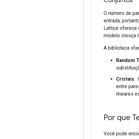
Conjuntos
O número de pa
entrada, portan
Lattice oferece
modelo cresça l
A biblioteca of
Random Ti
substituiçã
Cristais
: 
entre pare
lineares 
Por que T
Você pode encon