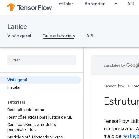
Instalar
Aprender
API
Lattice
Visão geral
Guia e tutoriais
API
Vista geral
TensorFlow
Rec
Instalar
Estrutu
Tutoriais
Restrições de forma
Restrições éticas para justiça de ML
TensorFlow Latt
Camadas Keras e modelos
interpretáveis.
personalizados
meio de
restriç
Modelos pré-fabricados Keras