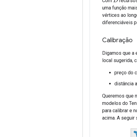
Com
recursos
D
uma função mais
vértices ao lon
diferenciáveis ​​
Calibração
Digamos que a e
local sugerida, 
preço do c
distância 
Queremos que no
modelos do Ten
para calibrar e 
acima. A seguir