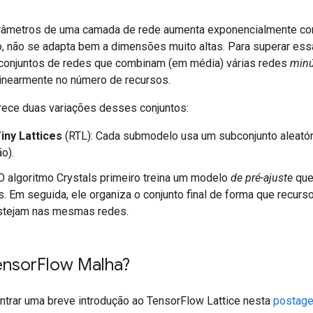
râmetros de uma camada de rede aumenta exponencialmente co
to, não se adapta bem a dimensões muito altas. Para superar ess
 conjuntos de redes que combinam (em média) várias redes
minú
inearmente no número de recursos.
erece duas variações desses conjuntos:
ny Lattices
(RTL): Cada submodelo usa um subconjunto aleatór
o).
O algoritmo Crystals primeiro treina um modelo
de pré-ajuste
que
s. Em seguida, ele organiza o conjunto final de forma que recur
estejam nas mesmas redes.
ensor
Flow Malha?
trar uma breve introdução ao TensorFlow Lattice nesta
postage