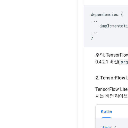
dependencies
{
...
implementati
...
}
주의: TensorF
0.4.2.1 버전(
org
2
.
Tensor
Flow
TensorFlow L
시는 비전 라이
Kotlin
init
{