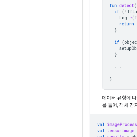
fun
detect
(
if
(
!
TfL
Log
.
e
(
return
}
if
(
objec
setupOb
}
...
}
데이터 유형에 따
를 들어, 객체 
val
imageProcess
val
tensorImage
val
results
=
ob