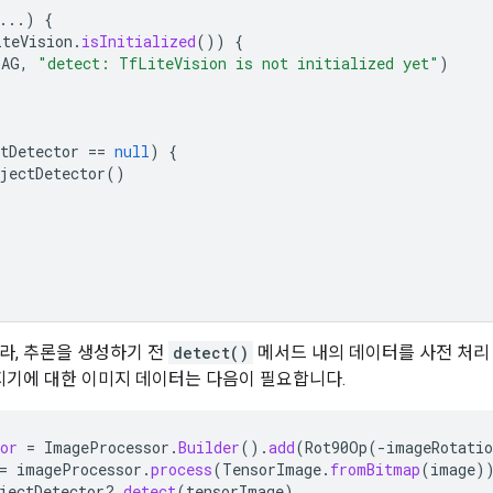
...)
{
iteVision
.
isInitialized
())
{
TAG
,
"detect: TfLiteVision is not initialized yet"
)
tDetector
==
null
)
{
jectDetector
()
라, 추론을 생성하기 전
detect()
메서드 내의 데이터를 사전 처리 
감지기에 대한 이미지 데이터는 다음이 필요합니다.
or
=
ImageProcessor
.
Builder
().
add
(
Rot90Op
(
-
imageRotatio
=
imageProcessor
.
process
(
TensorImage
.
fromBitmap
(
image
)
jectDetector
?.
detect
(
tensorImage
)